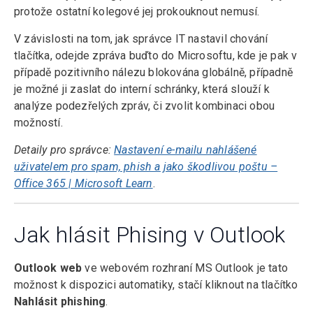
protože ostatní kolegové jej prokouknout nemusí.
V závislosti na tom, jak správce IT nastavil chování
tlačítka, odejde zpráva buďto do Microsoftu, kde je pak v
případě pozitivního nálezu blokována globálně, případně
je možné ji zaslat do interní schránky, která slouží k
analýze podezřelých zpráv, či zvolit kombinaci obou
možností.
Detaily pro správce:
Nastavení e-mailu nahlášené
uživatelem pro spam, phish a jako škodlivou poštu –
Office 365 | Microsoft Learn
.
Jak hlásit Phising v Outlook
Outlook web
ve webovém rozhraní MS Outlook je tato
možnost k dispozici automatiky, stačí kliknout na tlačítko
Nahlásit phishing
.