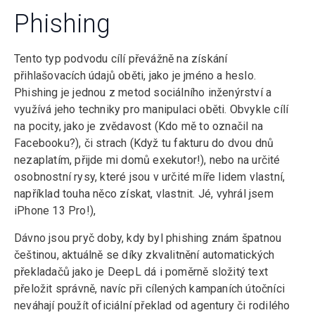
Phishing
Tento typ podvodu cílí převážně na získání
přihlašovacích údajů oběti, jako je jméno a heslo.
Phishing je jednou z metod sociálního inženýrství a
využívá jeho techniky pro manipulaci oběti. Obvykle cílí
na pocity, jako je zvědavost (Kdo mě to označil na
Facebooku?), či strach (Když tu fakturu do dvou dnů
nezaplatím, přijde mi domů exekutor!), nebo na určité
osobnostní rysy, které jsou v určité míře lidem vlastní,
například touha něco získat, vlastnit. Jé, vyhrál jsem
iPhone 13 Pro!),
Dávno jsou pryč doby, kdy byl phishing znám špatnou
češtinou, aktuálně se díky zkvalitnění automatických
překladačů jako je DeepL dá i poměrně složitý text
přeložit správně, navíc při cílených kampaních útočníci
neváhají použít oficiální překlad od agentury či rodilého