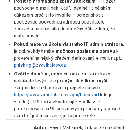
Pošlete hromadnou zprávu kolegům
– “Pozor,
podvodný e-mail, neklikat!“. Ideálně i s nějakým
důkazem proč si to myslíte – screenshot s
podtrženou podvodnou adresou odesílatele
zpravidla funguje jako dostatečný důkaz toho, že
máte pravdu.
Pokud máte ve škole vlastního IT administrátora
,
je dobré, když máte
možnost poslat mu zprávu
k
prověření na nějaký předem definovaný e-mail, např.:
phishing@zskvikalkov.cz
Ověřte doménu, nebo cíl odkazu
. Na odkazy
neklikejte levým, ale
pravým tlačítkem myši
.
Zkopírujte si cíl odkazu a přejděte na web
https://www.virustotal.com/gui/home/url
kde jej
vložte (CTRL+V) a zkontrolujte – odkaz je
proskenován cca 90 antivirovými programy a pokud
svítí byť jeden červeně, je to podezřelé.
Autor
:
Pavel Matějíček, Lektor a konzultant