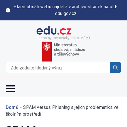
Starší obsah webu najdete v archivu stránek na old-
edu.gov.cz
Jednotný metodický portál MŠMT
Se
for
Domů
»
SPAM versus Phishing a jejich problematika ve
školním prostředí