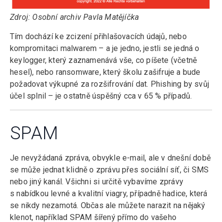
Zdroj: Osobní archiv Pavla Matějíčka
Tím dochází ke zcizení přihlašovacích údajů, nebo
kompromitaci malwarem – a je jedno, jestli se jedná o
keylogger, který zaznamenává vše, co píšete (včetně
hesel), nebo ransomware, který školu zašifruje a bude
požadovat výkupné za rozšifrování dat. Phishing by svůj
účel splnil – je ostatně úspěšný cca v 65 % případů.
SPAM
Je nevyžádaná zpráva, obvykle e-mail, ale v dnešní době
se může jednat klidně o zprávu přes sociální síť, či SMS
nebo jiný kanál. Všichni si určitě vybavíme zprávy
s nabídkou levné a kvalitní viagry, případně hadice, která
se nikdy nezamotá. Občas ale můžete narazit na nějaký
klenot, například SPAM šířený přímo do vašeho