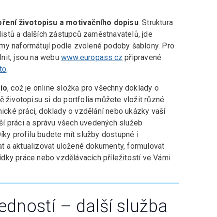
oření životopisu a motivačního dopisu
. Struktura
stů a dalších zástupců zaměstnavatelů, jde
my naformátují podle zvolené podoby šablony. Pro
plnit, jsou na webu
www.europass.cz
připravené
 to
.
io
, což je online složka pro všechny doklady o
ě životopisu si do portfolia můžete vložit různé
nické práci, doklady o vzdělání nebo ukázky vaší
epší práci a správu všech uvedených služeb
Díky profilu budete mít služby dostupné i
t a aktualizovat uložené dokumenty, formulovat
dky práce nebo vzdělávacích příležitostí ve Vámi
edností – další služba