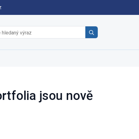
z
Search
for:
rtfolia jsou nově