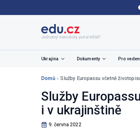
Jednotný metodický portál MŠMT
Ukrajina
Dokumenty
Pro vedení
Domů
»
Služby Europassu včetně životopisu a
Služby Europassu 
i v ukrajinštině
9. června 2022