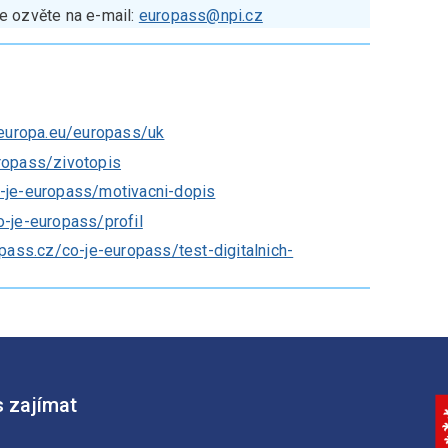
e ozvěte na e-mail:
europass@npi.cz
/europa.eu/europass/uk
ropass/zivotopis
o-je-europass/motivacni-dopis
o-je-europass/profil
opass.cz/co-je-europass/test-digitalnich-
 zajímat