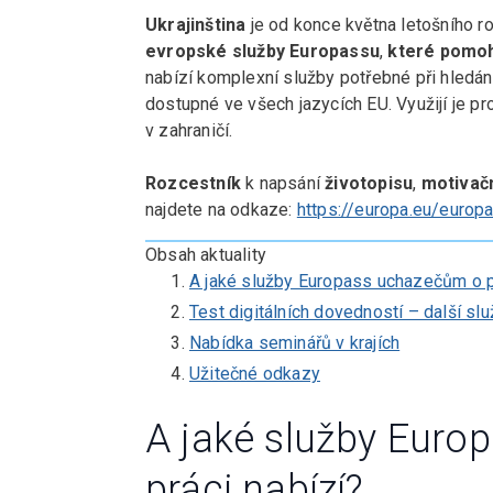
Ukrajinština
je od konce května letošního ro
evropské služby Europassu
,
které pomoh
nabízí komplexní služby potřebné při hledání
dostupné ve všech jazycích EU. Využijí je pro
v zahraničí.
Rozcestník
k napsání
životopisu
,
motivač
najdete na odkaze:
https://europa.eu/europ
Obsah aktuality
A jaké služby Europass uchazečům o p
Test digitálních dovedností – další s
Nabídka seminářů v krajích
Užitečné odkazy
A jaké služby Eur
práci nabízí?