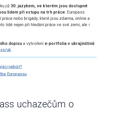
ku již
30. jazykem, ve kterém jsou dostupné
ou lidem při vstupu na trh práce
. Europass
 práce nebo brigády, které jsou zdarma, online a
to lidé nejen při hledání práce ve své zemi, ale i
ního dopisu
a vytvoření
e-portfolia v ukrajinštině
ass/uk
.
ráci nabízí?
lužba Europassu
opass uchazečům o