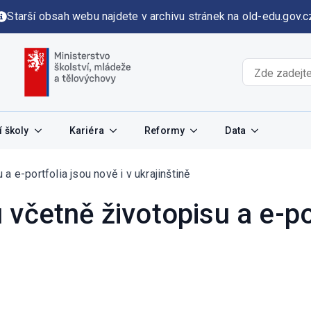
Starší obsah webu najdete v archivu stránek na old-edu.gov.c
 školy
Kariéra
Reformy
Data
 e-portfolia jsou nově i v ukrajinštině
včetně životopisu a e-po