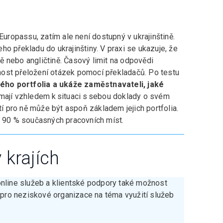
Europassu, zatím ale není dostupný v ukrajinštině.
o překladu do ukrajinštiny. V praxi se ukazuje, že
ině nebo angličtině. Časový limit na odpovědi
ost přeložení otázek pomocí překladačů. Po testu
svého portfolia a ukáže zaměstnavateli, jaké
nemají vzhledem k situaci s sebou doklady o svém
tí pro ně může být aspoň základem jejich portfolia. ​
o 90 % současných pracovních míst.
 krajích
nline služeb a klientské podpory také možnost
d pro neziskové organizace na téma využití služeb