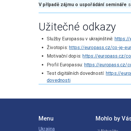
V případě zájmu o uspořádání semináře
s
Užitečné odkazy
Služby Europassu v ukrajinštině:
https:/
Životopis:
https://europass.cz/co-je-eu
Motivační dopis:
https://europass.cz/c
Profil Europassu:
https://europass.cz/c
Test digitálních dovedností:
https://eur
dovednosti
Menu
Mohlo by Vás
Ukrajina