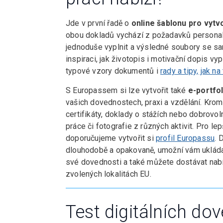
Jde v první řadě o
online šablonu pro vytv
obou dokladů vychází z požadavků personali
jednoduše vyplnit a výsledné soubory se sa
inspiraci, jak životopis i motivační dopis vy
typové vzory dokumentů i
rady a tipy, jak na
S Europassem si lze vytvořit také
e-portfol
vašich dovednostech, praxi a vzdělání. Krom
certifikáty, doklady o stážích nebo dobrovol
práce či fotografie z různých aktivit. Pro l
doporučujeme vytvořit si
profil Europassu
. 
dlouhodobě a opakovaně, umožní vám ukláda
své dovednosti a také můžete dostávat nabí
zvolených lokalitách EU.
Test digitálních dov