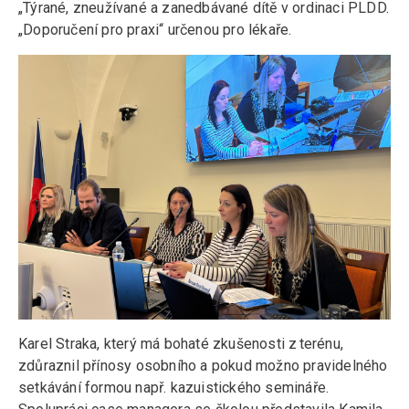
„Týrané, zneužívané a zanedbávané dítě v ordinaci PLDD.
„Doporučení pro praxi“ určenou pro lékaře.
Karel Straka, který má bohaté zkušenosti z terénu,
zdůraznil přínosy osobního a pokud možno pravidelného
setkávání formou např. kazuistického semináře.