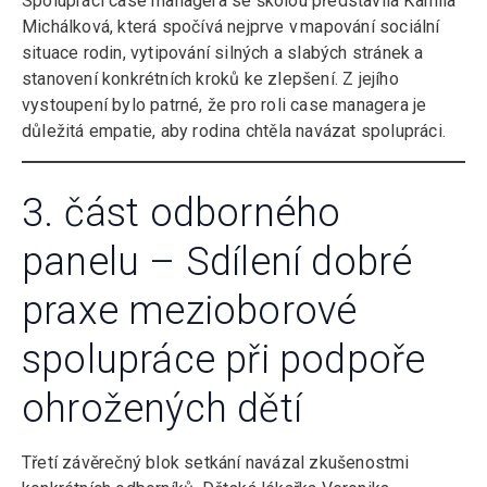
Spolupráci case managera se školou představila Kamila
Michálková, která spočívá nejprve v mapování sociální
situace rodin, vytipování silných a slabých stránek a
stanovení konkrétních kroků ke zlepšení. Z jejího
vystoupení bylo patrné, že pro roli case managera je
důležitá empatie, aby rodina chtěla navázat spolupráci.
3. část odborného
panelu – Sdílení dobré
praxe mezioborové
spolupráce při podpoře
ohrožených dětí
Třetí závěrečný blok setkání navázal zkušenostmi