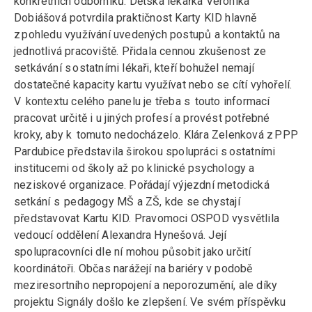
konkrétních odborníků. Dětská lékařka Veronika
Dobiášová potvrdila praktičnost Karty KID hlavně
z pohledu využívání uvedených postupů a kontaktů na
jednotlivá pracoviště. Přidala cennou zkušenost ze
setkávání s ostatními lékaři, kteří bohužel nemají
dostatečné kapacity kartu využívat nebo se cítí vyhořelí.
V kontextu celého panelu je třeba s touto informací
pracovat určitě i u jiných profesí a provést potřebné
kroky, aby k tomuto nedocházelo. Klára Zelenková z PPP
Pardubice představila širokou spolupráci s ostatními
institucemi od školy až po klinické psychology a
neziskové organizace. Pořádají výjezdní metodická
setkání s pedagogy MŠ a ZŠ, kde se chystají
představovat Kartu KID. Pravomoci OSPOD vysvětlila
vedoucí oddělení Alexandra Hynešová. Její
spolupracovníci dle ní mohou působit jako určití
koordinátoři. Občas narážejí na bariéry v podobě
meziresortního nepropojení a neporozumění, ale díky
projektu Signály došlo ke zlepšení. Ve svém příspěvku