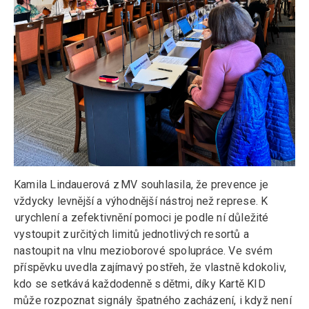
Kamila Lindauerová z MV souhlasila, že prevence je
vždycky levnější a výhodnější nástroj než represe. K
urychlení a zefektivnění pomoci je podle ní důležité
vystoupit z určitých limitů jednotlivých resortů a
nastoupit na vlnu mezioborové spolupráce. Ve svém
příspěvku uvedla zajímavý postřeh, že vlastně kdokoliv,
kdo se setkává každodenně s dětmi, díky Kartě KID
může rozpoznat signály špatného zacházení, i když není