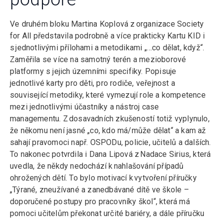
Ve druhém bloku Martina Koplová z organizace Society
for All představila podrobně a více prakticky Kartu KID i
s jednotlivými přílohami a metodikami „…co dělat, když“.
Zaměřila se více na samotný terén a mezioborové
platformy s jejich územními specifiky. Popisuje
jednotlivé karty pro děti, pro rodiče, veřejnost a
související metodiky, které vymezují role a kompetence
mezi jednotlivými účastníky a nástroj case
managementu. Z dosavadních zkušeností totiž vyplynulo,
že někomu není jasné „co, kdo má/může dělat“ a kam až
sahají pravomoci např. OSPODu, policie, učitelů a dalších.
To nakonec potvrdila i Dana Lipová z Nadace Sirius, která
uvedla, že někdy nedochází k nahlašování případů
ohrožených dětí. To bylo motivací k vytvoření příručky
„Týrané, zneužívané a zanedbávané dítě ve škole –
doporučené postupy pro pracovníky škol“, která má
pomoci učitelům překonat určité bariéry, a dále příručku