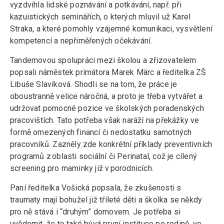
vyzdvihla lidské poznávání a potkávání, např. při
kazuistických seminářích, o kterých mluvil už Karel
Straka, a které pomohly vzájemné komunikaci, vysvětlení
kompetencí a nepřiměřených očekávání.
Tandemovou spolupráci mezi školou a zřizovatelem
popsali náměstek primátora Marek Märc a ředitelka ZŠ
Libuše Slavíková. Shodli se na tom, že práce je
oboustranně velice náročná, a proto je třeba vytvářet a
udržovat pomocné pozice ve školských poradenských
pracovištích. Tato potřeba však naráží na překážky ve
formě omezených financí či nedostatku samotných
pracovníků. Zazněly zde konkrétní příklady preventivních
programů z oblasti sociální či Perinatal, což je cílený
screening pro maminky již v porodnicích.
Paní ředitelka Vošická popsala, že zkušenosti s
traumaty mají bohužel již tříleté děti a školka se někdy
pro ně stává i “druhým” domovem. Je potřeba si
uvědomit, že to také bývá první instituce po rodině, ve