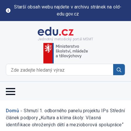
Starší obsah webu najdete v archivu stránek na old-
edu.gov.cz
Jednotný metodický portál MŠMT
Se
for
Domů
»
Shrnutí 1. odborného panelu projektu IPs Střední
článek podpory „Kultura a klima školy: Včasná
identifikace ohrožených dětí a mezioborová spolupráce“