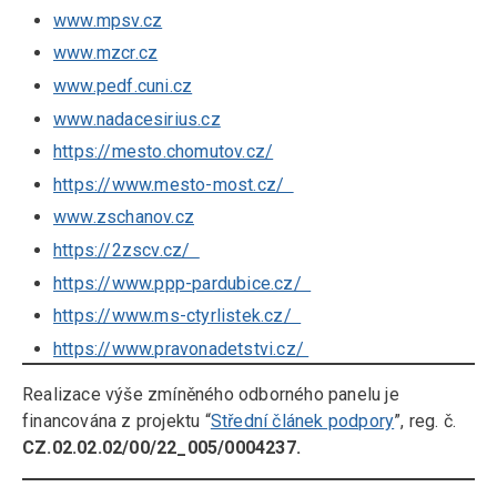
www.mpsv.cz
www.mzcr.cz
www.pedf.cuni.cz
www.nadacesirius.cz
https://mesto.chomutov.cz/
https://www.mesto-most.cz/
www.zschanov.cz
https://2zscv.cz/
https://www.ppp-pardubice.cz/
https://www.ms-ctyrlistek.cz/
https://www.pravonadetstvi.cz/
Realizace výše zmíněného odborného panelu je
financována z projektu “
Střední článek podpory
”, reg. č.
CZ.02.02.02/00/22_005/0004237.