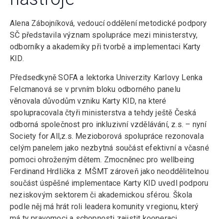
Alena Zábojníková, vedoucí oddělení metodické podpory
SČ představila význam spolupráce mezi ministerstvy,
odborníky a akademiky při tvorbě a implementaci Karty
KID.
Předsedkyně SOFA a lektorka Univerzity Karlovy Lenka
Felcmanová se v prvním bloku odborného panelu
věnovala důvodům vzniku Karty KID, na které
spolupracovala čtyři ministerstva a tehdy ještě Česká
odborná společnost pro inkluzivní vzdělávání, z.s. – nyní
Society for All,z.s. Mezioborová spolupráce rezonovala
celým panelem jako nezbytná součást efektivní a včasné
pomoci ohroženým dětem. Zmocněnec pro wellbeing
Ferdinand Hrdlička z MŠMT zároveň jako neoddělitelnou
součást úspěšné implementace Karty KID uvedl podporu
neziskovým sektorem či akademickou sférou. Škola
podle něj má hrát roli leadera komunity v regionu, který
má ty pravomoci a schopnosti zajistit kooperaci.