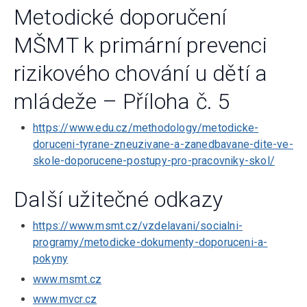
Metodické doporučení
MŠMT k primární prevenci
rizikového chování u dětí a
mládeže – Příloha č. 5
https://www.edu.cz/methodology/metodicke-
doruceni-tyrane-zneuzivane-a-zanedbavane-dite-ve-
skole-doporucene-postupy-pro-pracovniky-skol/
Další užitečné odkazy
https://www.msmt.cz/vzdelavani/socialni-
programy/metodicke-dokumenty-doporuceni-a-
pokyny
www.msmt.cz
www.mvcr.cz