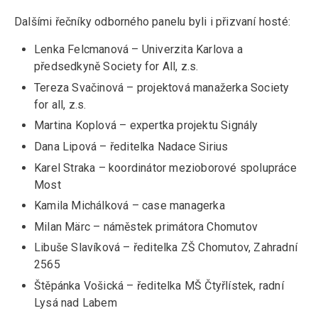
Dalšími řečníky odborného panelu byli i přizvaní hosté:
Lenka Felcmanová – Univerzita Karlova a
předsedkyně Society for All, z.s.
Tereza Svačinová – projektová manažerka Society
for all, z.s.
Martina Koplová – expertka projektu Signály
Dana Lipová – ředitelka Nadace Sirius
Karel Straka – koordinátor mezioborové spolupráce
Most
Kamila Michálková – case managerka
Milan Märc – náměstek primátora Chomutov
Libuše Slavíková – ředitelka ZŠ Chomutov, Zahradní
2565
Štěpánka Vošická – ředitelka MŠ Čtyřlístek, radní
Lysá nad Labem