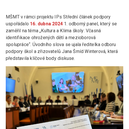
MŠMT v rámci projektu IPs Střední článek podpory
uspořádalo
16. dubna 2024
1. odborný panel, který se
zaměřil na téma „Kultura a Klima školy: Včasná
identifikace ohrožených dětí a mezioborová
spolupráce“. Úvodního slova se ujala ředitelka odboru
podpory škol a zřizovatelů Jana Šmíd Winterová, která
představila klíčové body diskuse.