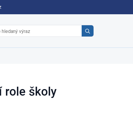
z
Search
for:
 role školy