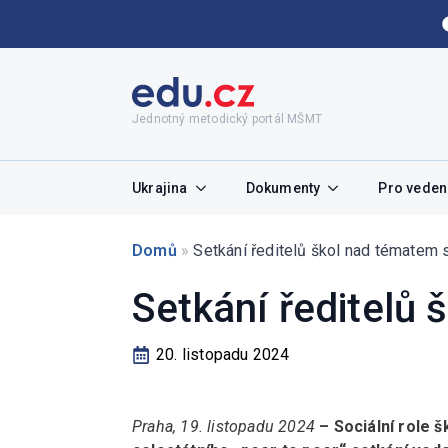
Jednotný metodický portál MŠMT
Ukrajina
Dokumenty
Pro vedení
Domů
»
Setkání ředitelů škol nad tématem s
Setkání ředitelů 
20. listopadu 2024
Praha, 19. listopadu 2024
– Sociální role 