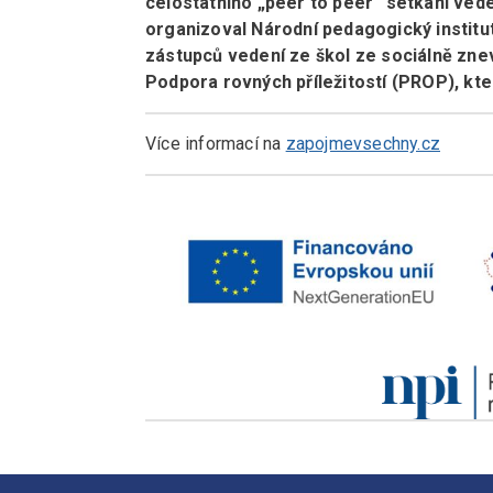
celostátního „peer to peer“ setkání ved
organizoval Národní pedagogický institut
zástupců vedení ze škol ze sociálně zne
Podpora rovných příležitostí (PROP), kte
Více informací na
zapojmevsechny.cz