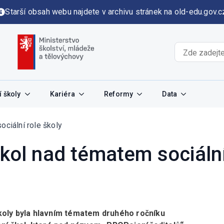
Starší obsah webu najdete v archivu stránek na old-edu.gov.c
 školy
Kariéra
Reformy
Data
ociální role školy
škol nad tématem sociální
školy byla hlavním tématem druhého ročníku