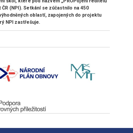
ení škol, které pod názvem „PROPojení ředitelů“
 ČR (NPI). Setkání se zúčastnilo na 450
výhodněných oblastí, zapojených do projektu
rý NPI zastřešuje.