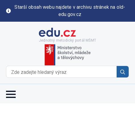
Starší obsah webu najdete v archivu stránek na old-
edu.gov.cz
Jednotný metodický portál MŠMT
Se
for