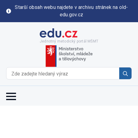
Starší obsah webu najdete v archivu stránek na old-
edu.gov.cz
Jednotný metodický portál MŠMT
Se
for