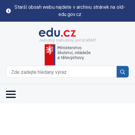
Starší obsah webu najdete v archivu stránek na old-
edu.gov.cz
Jednotný metodický portál MŠMT
Se
for