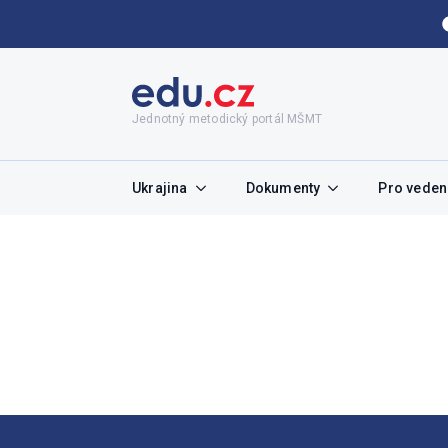
Jednotný metodický portál MŠMT
Ukrajina
Dokumenty
Pro vedení