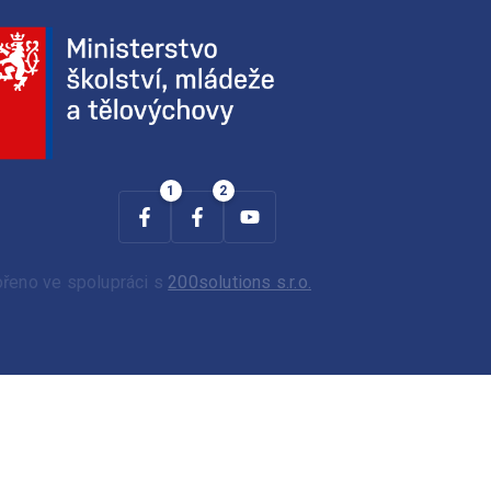
ořeno ve spolupráci s
200solutions s.r.o.