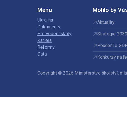
Menu
Mohlo by Vás
Ukrajina
Aktuality
Dokumenty
Pro vedení školy
Strategie 203
Kariéra
Poučení o GD
Reformy
Data
Konkurzy na ře
Copyright © 2026 Ministerstvo školství, m