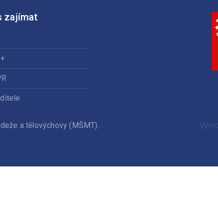
 zajímat
0+
PR
ditele
ládeže a tělovýchovy (MŠMT).
Vytv