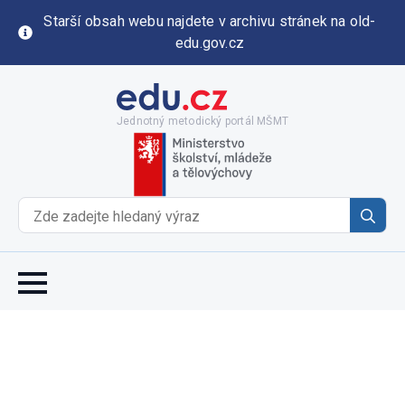
Starší obsah webu najdete v archivu stránek na old-
edu.gov.cz
Jednotný metodický portál MŠMT
Se
for