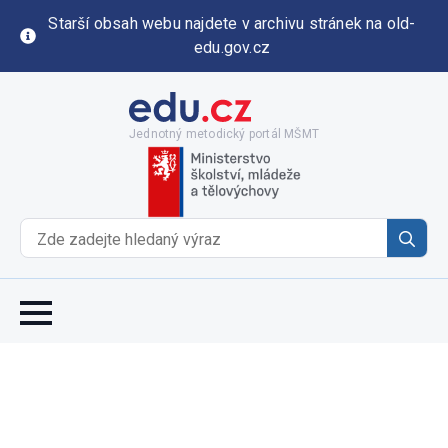
Starší obsah webu najdete v archivu stránek na old-
edu.gov.cz
Jednotný metodický portál MŠMT
Se
for