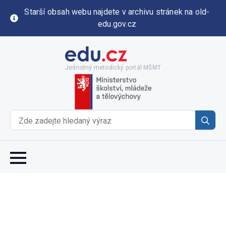
Starší obsah webu najdete v archivu stránek na old-
edu.gov.cz
Jednotný metodický portál MŠMT
Se
for