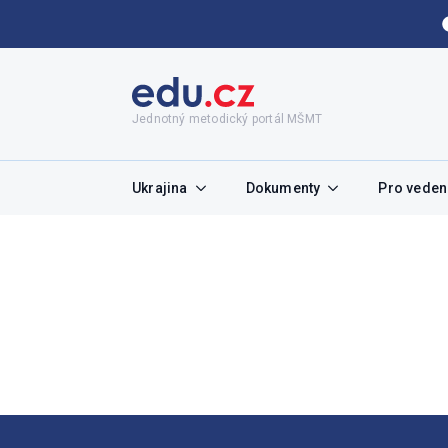
Jednotný metodický portál MŠMT
Ukrajina
Dokumenty
Pro vedení