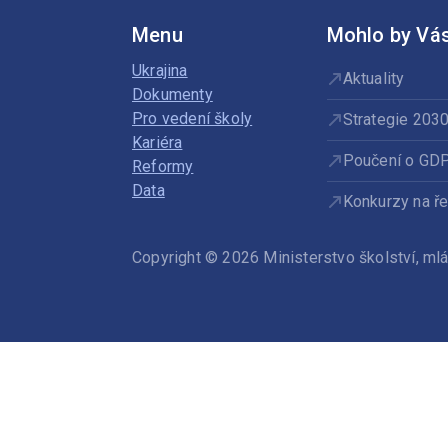
Menu
Mohlo by Vás
Ukrajina
Aktuality
Dokumenty
Pro vedení školy
Strategie 203
Kariéra
Poučení o GD
Reformy
Data
Konkurzy na ře
Copyright © 2026 Ministerstvo školství, m