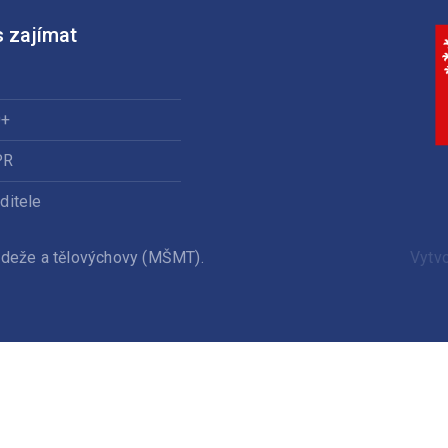
 zajímat
0+
PR
ditele
ládeže a tělovýchovy (MŠMT).
Vytv