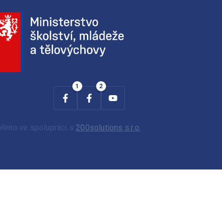
ořeno ve spolupráci s
200solutions s.r.o.