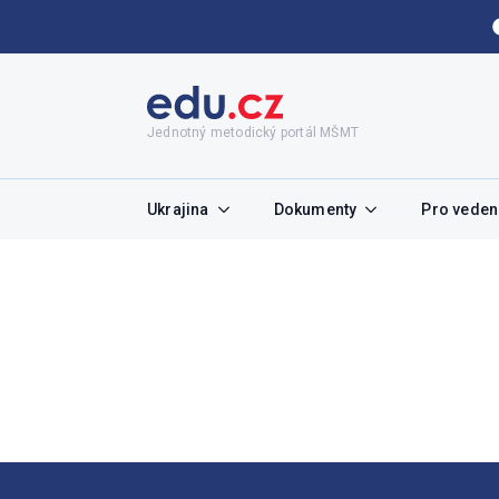
Jednotný metodický portál MŠMT
Ukrajina
Dokumenty
Pro vedení