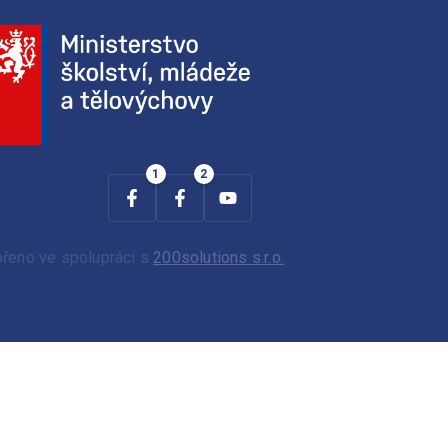
ořeno ve spolupráci s
200solutions s.r.o.