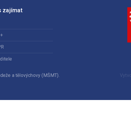
 zajímat
0+
PR
ditele
ládeže a tělovýchovy (MŠMT).
Vytv