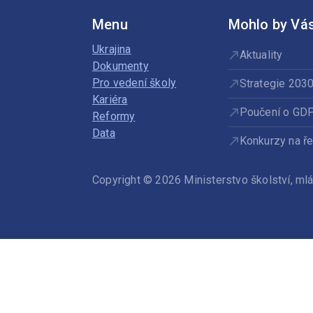
Menu
Mohlo by Vás
Ukrajina
Aktuality
Dokumenty
Pro vedení školy
Strategie 203
Kariéra
Poučení o GD
Reformy
Data
Konkurzy na ře
Copyright © 2026 Ministerstvo školství, m