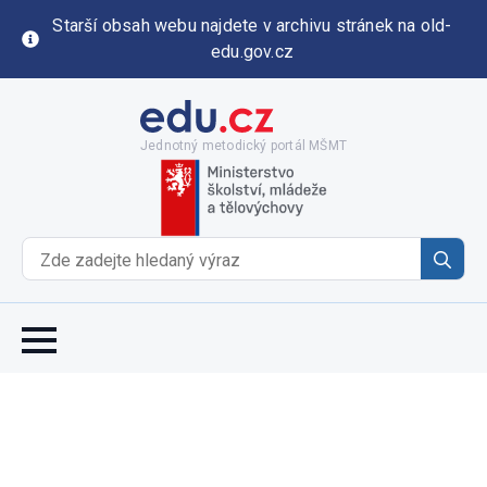
Starší obsah webu najdete v archivu stránek na old-
edu.gov.cz
Jednotný metodický portál MŠMT
Se
for