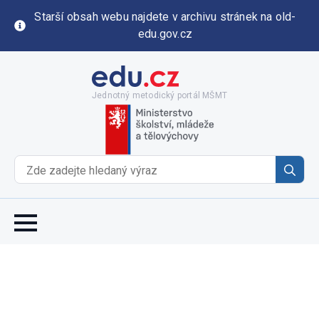
Starší obsah webu najdete v archivu stránek na old-
edu.gov.cz
Jednotný metodický portál MŠMT
Se
for