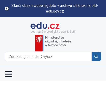
Starší obsah webu najdete v archivu stránek na old-
edu.gov.cz
Jednotný metodický portál MŠMT
Se
for