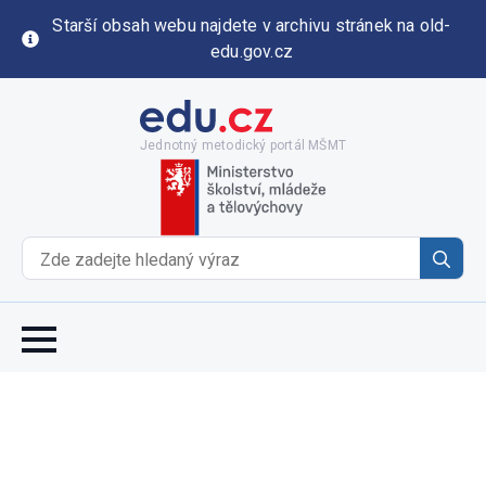
Starší obsah webu najdete v archivu stránek na old-
edu.gov.cz
Jednotný metodický portál MŠMT
Se
for