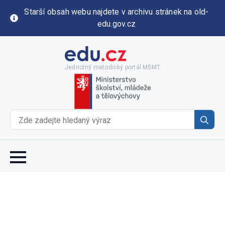
Starší obsah webu najdete v archivu stránek na old-
edu.gov.cz
Jednotný metodický portál MŠMT
Se
for