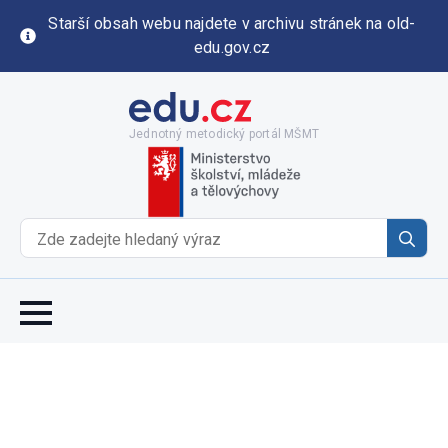
Starší obsah webu najdete v archivu stránek na old-
edu.gov.cz
Jednotný metodický portál MŠMT
Se
for