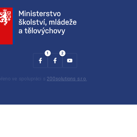
ořeno ve spolupráci s
200solutions s.r.o.