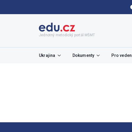
Jednotný metodický portál MŠMT
Ukrajina
Dokumenty
Pro vedení