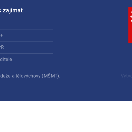
 zajímat
0+
PR
ditele
ládeže a tělovýchovy (MŠMT).
Vytv