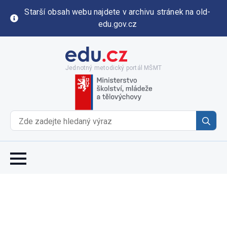
Starší obsah webu najdete v archivu stránek na old-
edu.gov.cz
Jednotný metodický portál MŠMT
Se
for