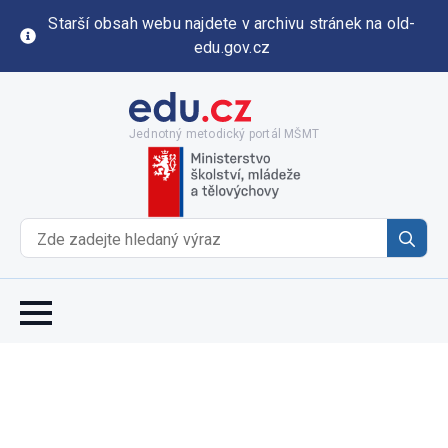
Starší obsah webu najdete v archivu stránek na old-
edu.gov.cz
Jednotný metodický portál MŠMT
Se
for