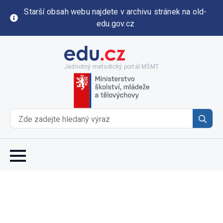
Starší obsah webu najdete v archivu stránek na old-
edu.gov.cz
Jednotný metodický portál MŠMT
Se
for