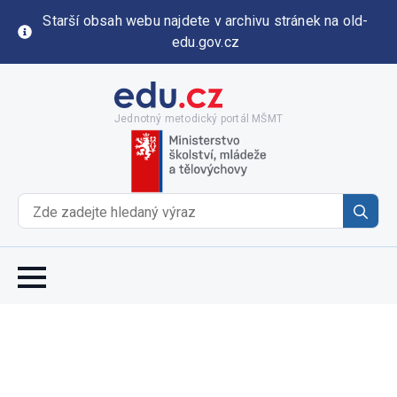
Starší obsah webu najdete v archivu stránek na old-
edu.gov.cz
Jednotný metodický portál MŠMT
Se
for