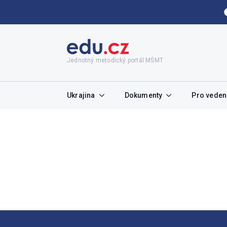
Jednotný metodický portál MŠMT
Ukrajina
Dokumenty
Pro vedení