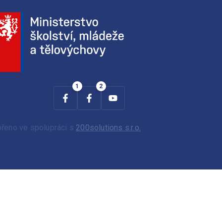
ořeno ve spolupráci s
200solutions s.r.o.