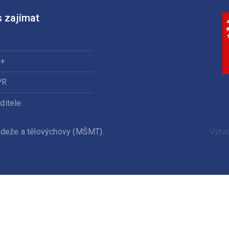
 zajímat
0+
PR
ditele
ládeže a tělovýchovy (MŠMT).
Vytv