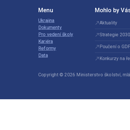
Menu
Mohlo by Vás
Ukrajina
Aktuality
Dokumenty
Pro vedení školy
Strategie 203
Kariéra
Poučení o GD
Reformy
Data
Konkurzy na ře
Copyright © 2026 Ministerstvo školství, m