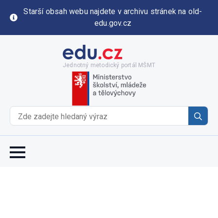
Starší obsah webu najdete v archivu stránek na old-
edu.gov.cz
Jednotný metodický portál MŠMT
Se
for