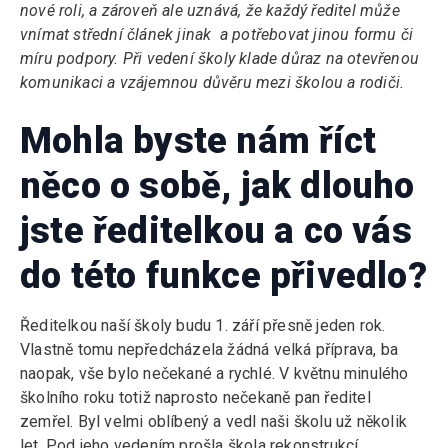
nové roli, a zároveň ale uznává, že každý ředitel může
vnímat střední článek jinak a potřebovat jinou formu či
míru podpory. Při vedení školy klade důraz na otevřenou
komunikaci a vzájemnou důvěru mezi školou a rodiči.
Mohla byste nám říct
něco o sobě, jak dlouho
jste ředitelkou a co vás
do této funkce přivedlo?
Ředitelkou naší školy budu 1. září přesně jeden rok.
Vlastně tomu nepředcházela žádná velká příprava, ba
naopak, vše bylo nečekané a rychlé. V květnu minulého
školního roku totiž naprosto nečekaně pan ředitel
zemřel. Byl velmi oblíbený a vedl naši školu už několik
let. Pod jeho vedením prošla škola rekonstrukcí,