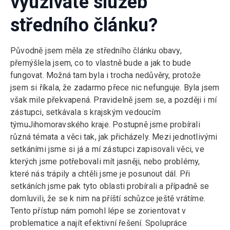
využíváte služeb
středního článku?
Původně jsem měla ze středního článku obavy,
přemýšlela jsem, co to vlastně bude a jak to bude
fungovat. Možná tam byla i trocha nedůvěry, protože
jsem si říkala, že zadarmo přece nic nefunguje. Byla jsem
však mile překvapená. Pravidelně jsem se, a později i mí
zástupci, setkávala s krajským vedoucím
týmuJihomoravského kraje. Postupně jsme probírali
různá témata a věci tak, jak přicházely. Mezi jednotlivými
setkáními jsme si já a mí zástupci zapisovali věci, ve
kterých jsme potřebovali mít jasněji, nebo problémy,
které nás trápily a chtěli jsme je posunout dál. Při
setkáních jsme pak tyto oblasti probírali a případně se
domluvili, že se k nim na příští schůzce ještě vrátíme.
Tento přístup nám pomohl lépe se zorientovat v
problematice a najít efektivní řešení. Spolupráce