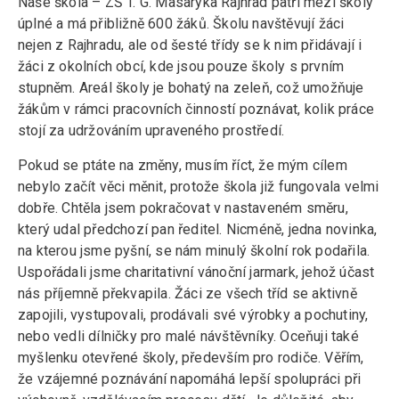
Naše škola – ZŠ T. G. Masaryka Rajhrad patří mezi školy
úplné a má přibližně 600 žáků. Školu navštěvují žáci
nejen z Rajhradu, ale od šesté třídy se k nim přidávají i
žáci z okolních obcí, kde jsou pouze školy s prvním
stupněm. Areál školy je bohatý na zeleň, což umožňuje
žákům v rámci pracovních činností poznávat, kolik práce
stojí za udržováním upraveného prostředí.
Pokud se ptáte na změny, musím říct, že mým cílem
nebylo začít věci měnit, protože škola již fungovala velmi
dobře. Chtěla jsem pokračovat v nastaveném směru,
který udal předchozí pan ředitel. Nicméně, jedna novinka,
na kterou jsme pyšní, se nám minulý školní rok podařila.
Uspořádali jsme charitativní vánoční jarmark, jehož účast
nás příjemně překvapila. Žáci ze všech tříd se aktivně
zapojili, vystupovali, prodávali své výrobky a pochutiny,
nebo vedli dílničky pro malé návštěvníky. Oceňuji také
myšlenku otevřené školy, především pro rodiče. Věřím,
že vzájemné poznávání napomáhá lepší spolupráci při