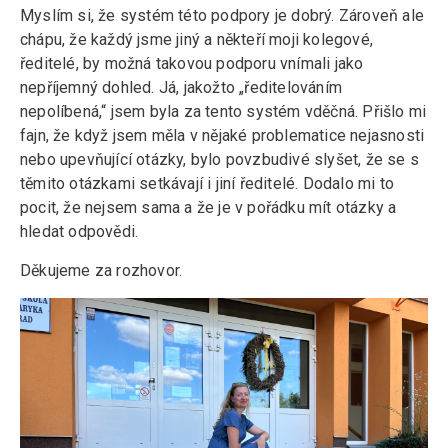
Myslím si, že systém této podpory je dobrý. Zároveň ale
chápu, že každý jsme jiný a někteří moji kolegové,
ředitelé, by možná takovou podporu vnímali jako
nepříjemný dohled. Já, jakožto „ředitelováním
nepolíbená,“ jsem byla za tento systém vděčná. Přišlo mi
fajn, že když jsem měla v nějaké problematice nejasnosti
nebo upevňující otázky, bylo povzbudivé slyšet, že se s
těmito otázkami setkávají i jiní ředitelé. Dodalo mi to
pocit, že nejsem sama a že je v pořádku mít otázky a
hledat odpovědi.
Děkujeme za rozhovor.