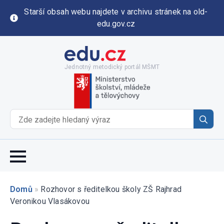
Starší obsah webu najdete v archivu stránek na old-
edu.gov.cz
Jednotný metodický portál MŠMT
Se
for
Domů
»
Rozhovor s ředitelkou školy ZŠ Rajhrad
Veronikou Vlasákovou