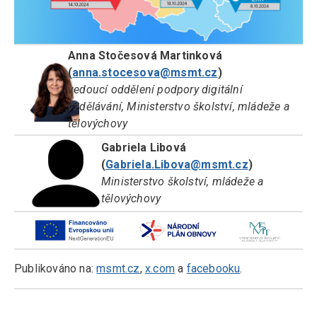
Anna Stočesová Martinková
(
anna.stocesova@msmt.cz
)
vedoucí oddělení podpory digitální
vzdělávání, Ministerstvo školství, mládeže a
tělovýchovy
Gabriela Libová
(
Gabriela.Libova@msmt.cz
)
Ministerstvo školství, mládeže a
tělovýchovy
Publikováno na:
msmt.cz
,
x.com
a
facebooku
.