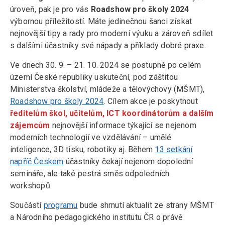
úroveň, pak je pro vás
Roadshow pro školy 2024
výbornou příležitostí. Máte jedinečnou šanci získat
nejnovější tipy a rady pro moderní výuku a zároveň sdílet
s dalšími účastníky své nápady a příklady dobré praxe.
Ve dnech 30. 9. – 21. 10. 2024 se postupně po celém
území České republiky uskuteční, pod záštitou
Ministerstva školství, mládeže a tělovýchovy (MŠMT),
Roadshow pro školy 2024
. Cílem akce je poskytnout
ředitelům škol, učitelům, ICT koordinátorům a dalším
zájemcům
nejnovější informace týkající se nejenom
moderních technologií ve vzdělávání – umělé
inteligence, 3D tisku, robotiky aj. Během
13 setkání
napříč Českem
účastníky čekají nejenom dopolední
semináře, ale také pestrá směs odpoledních
workshopů.
Součástí
programu
bude shrnutí aktualit ze strany MŠMT
a Národního pedagogického institutu ČR o právě