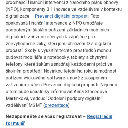
probíhající finanční intervenci z Národního plánu obnovy
(NPO), komponenty 3.1 Inovace ve vzdělávání v kontextu
digitalizace –
Prevenci digitální propasti
. Tato
opakovaná finanční intervence z NPO umožňuje
podpořeným školám pořízení základních mobilních
digitálních zařízení určených k zápůjčce pro
znevýhodněné žáky, kteří jsou ohroženi tzv. digitální
propastí. Školy s využitím těchto prostředků mohou
budovat mobiliáře s notebooky, tablety a chytrými
telefony, které žákům usnadňují každodenní práci ve
školním prostředí. Novinkou letošního roku je možnost
pořízení výukového software k nově zakoupeným
zařízením z účelu Prevence digitální propasti. Nejenom
o tom bude účastníky informovat Anna Stočesová
Martinková, vedoucí Oddělení podpory digitální
vzdělávání MŠMT (
prezentace
).
Nezapomeňte se včas registrovat –
Registrační
formulář