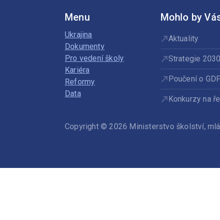
Menu
Mohlo by Vás
Ukrajina
Aktuality
Dokumenty
Pro vedení školy
Strategie 203
Kariéra
Poučení o GD
Reformy
Data
Konkurzy na ře
Copyright © 2026 Ministerstvo školství, m