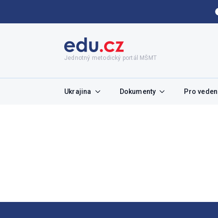
Jednotný metodický portál MŠMT
Ukrajina
Dokumenty
Pro vedení