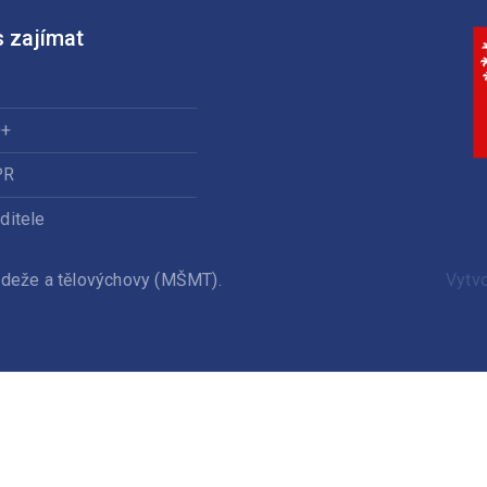
 zajímat
0+
PR
ditele
ládeže a tělovýchovy (MŠMT).
Vytv