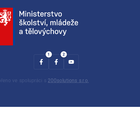
ořeno ve spolupráci s
200solutions s.r.o.