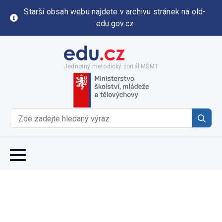
Starší obsah webu najdete v archivu stránek na old-
edu.gov.cz
Jednotný metodický portál MŠMT
Se
for