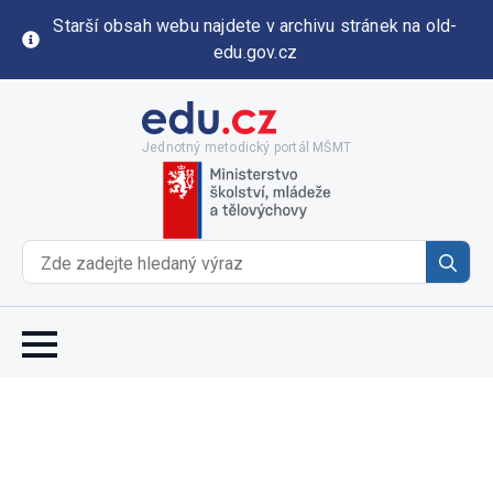
Starší obsah webu najdete v archivu stránek na old-
edu.gov.cz
Jednotný metodický portál MŠMT
Se
for