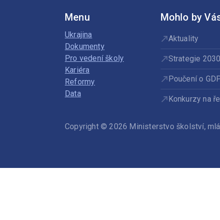
Menu
Mohlo by Vás
Ukrajina
Aktuality
Dokumenty
Pro vedení školy
Strategie 203
Kariéra
Poučení o GD
Reformy
Data
Konkurzy na ře
Copyright © 2026 Ministerstvo školství, m