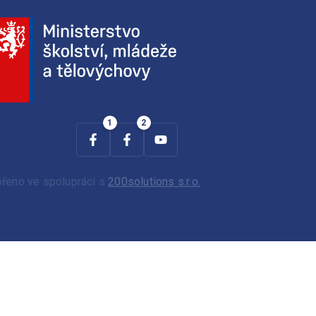
ořeno ve spolupráci s
200solutions s.r.o.