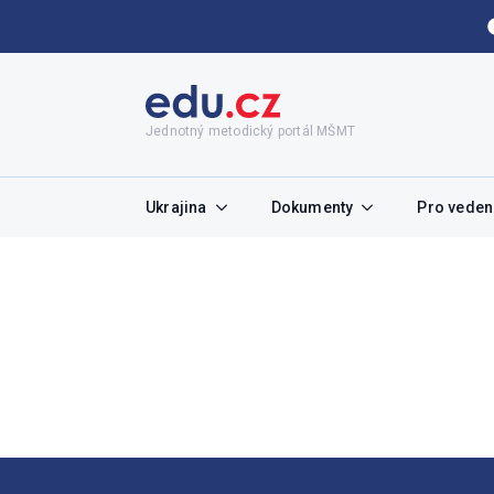
Jednotný metodický portál MŠMT
Ukrajina
Dokumenty
Pro vedení