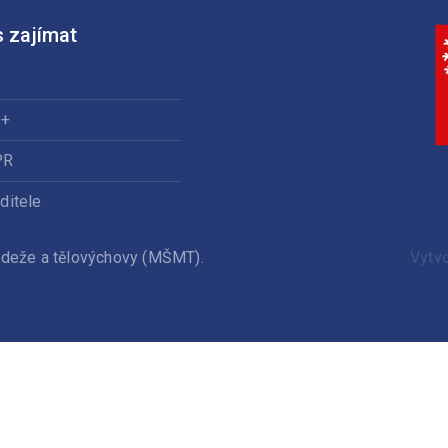
 zajímat
0+
PR
ditele
ládeže a tělovýchovy (MŠMT).
Vytv