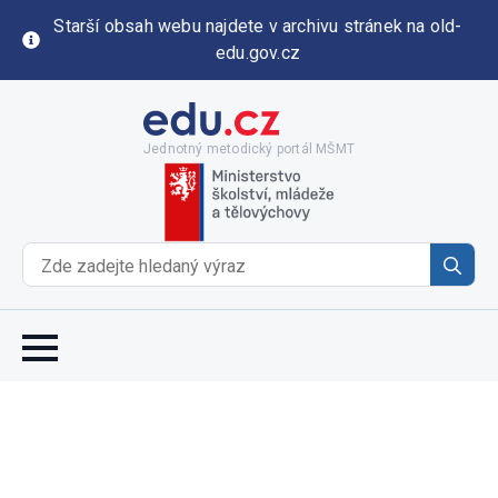
Starší obsah webu najdete v archivu stránek na old-
edu.gov.cz
Jednotný metodický portál MŠMT
Se
for