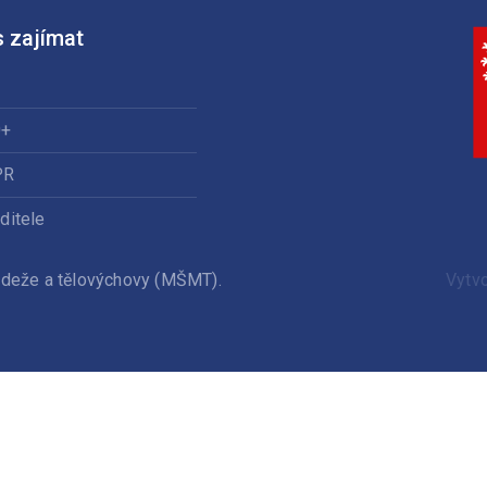
 zajímat
0+
PR
ditele
ládeže a tělovýchovy (MŠMT).
Vytv