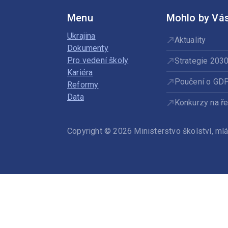
Menu
Mohlo by Vás
Ukrajina
Aktuality
Dokumenty
Pro vedení školy
Strategie 203
Kariéra
Poučení o GD
Reformy
Data
Konkurzy na ře
Copyright © 2026 Ministerstvo školství, m