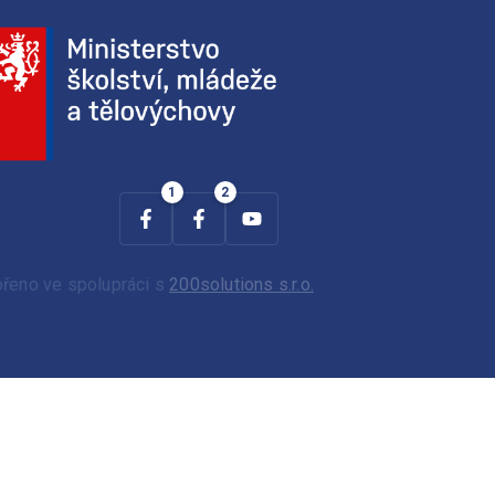
ořeno ve spolupráci s
200solutions s.r.o.