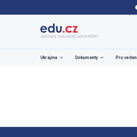
Jednotný metodický portál MŠMT
Ukrajina
Dokumenty
Pro vedení