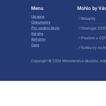
Menu
Mohlo by Vás
Ukrajina
Aktuality
Dokumenty
Pro vedení školy
Strategie 203
Kariéra
Poučení o GD
Reformy
Data
Konkurzy na ře
Copyright © 2026 Ministerstvo školství, m