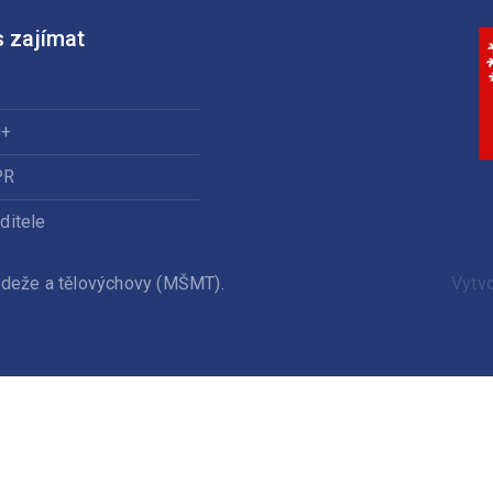
 zajímat
0+
PR
ditele
ládeže a tělovýchovy (MŠMT).
Vytv