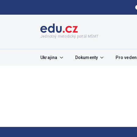
Jednotný metodický portál MŠMT
Ukrajina
Dokumenty
Pro vedení