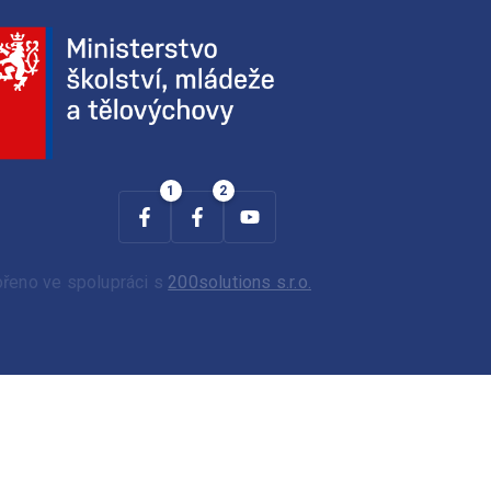
ořeno ve spolupráci s
200solutions s.r.o.