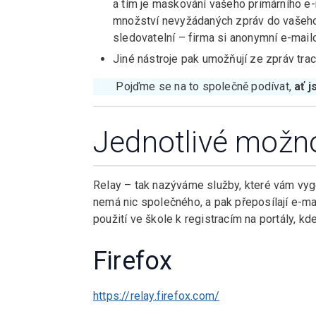
a tím je maskování vašeho primárního e
množství nevyžádaných zpráv do vašeh
sledovatelní – firma si anonymní e-mail
Jiné nástroje pak umožňují ze zpráv trac
Pojďme se na to společně podívat,
ať j
Jednotlivé možn
Relay – tak nazýváme služby, které vám vyg
nemá nic společného, a pak přeposílají e-ma
použití ve škole k registracím na portály, k
Firefox
https://relay.firefox.com/