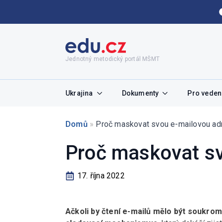
Jednotný metodický portál MŠMT
Ukrajina
Dokumenty
Pro vedení
Domů
»
Proč maskovat svou e-mailovou ad
Proč maskovat s
17. října 2022
Ačkoli by čtení e-mailů mělo být soukrom