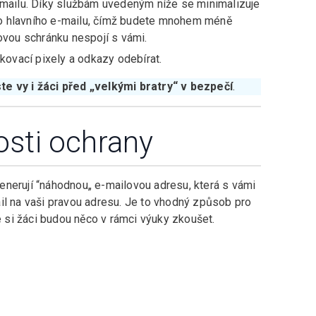
-mailu. Díky službám uvedeným níže se minimalizuje
o hlavního e-mailu, čímž budete mnohem méně
ovou schránku nespojí s vámi.
kovací pixely a odkazy odebírat.
ste vy i žáci před „velkými bratry“ v bezpečí
.
osti ochrany
enerují “náhodnou„ e-mailovou adresu, která s vámi
il na vaši pravou adresu. Je to vhodný způsob pro
de si žáci budou něco v rámci výuky zkoušet.