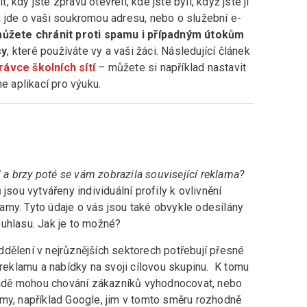
it, kdy jste zprávu otevřeli, kde jste byli, když jste ji
 už jde o vaši soukromou adresu, nebo o služební e-
ůžete chránit proti spamu i případným útokům
sy
, které používáte vy a vaši žáci. Následující článek
rávce školních sítí
– můžete si například nastavit
e aplikací pro výuku.
l a brzy poté se vám zobrazila související reklama?
 jsou vytvářeny individuální profily k ovlivnění
klamy. Tyto údaje o vás jsou také obvykle odesílány
ouhlasu. Jak je to možné?
dělení v nejrůznějších sektorech potřebují přesné
 reklamu a nabídky na svoji cílovou skupinu. K tomu
ákladě mohou chování zákazníků vyhodnocovat, nebo
my, například Google, jim v tomto směru rozhodně