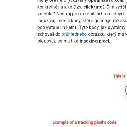
maily otevřelo (takzvaný
openrate
) a kolik
konkrétně na jaké (tzv.
clickrate
). Čím vyšš
změříte? Nástroj pro rozesílání hromadných 
používají měřící kódy, které generuje rozesí
odběratele unikátní. Tyto kódy, jež systémy
schovají do
průhledného
obrázku, který má v
sledovat, se mu říká
tracking pixel
.