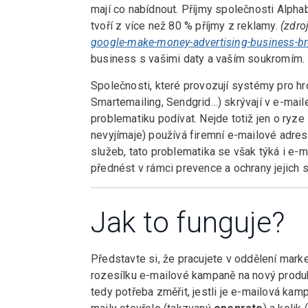
mají co nabídnout. Příjmy společnosti Alpha
tvoří z více než 80 % příjmy z reklamy.
(zdro
google-make-money-advertising-business-b
business s vašimi daty a vaším soukromím.
Společnosti, které provozují systémy pro h
Smartemailing, Sendgrid…) skrývají v e-mai
problematiku podívat. Nejde totiž jen o ryz
nevyjímaje) používá firemní e-mailové adres
služeb, tato problematika se však týká i e-
přednést v rámci prevence a ochrany jejich 
Jak to funguje?
Představte si, že pracujete v oddělení mark
rozesílku e-mailové kampaně na nový produk
tedy potřeba změřit, jestli je e-mailová kampaň