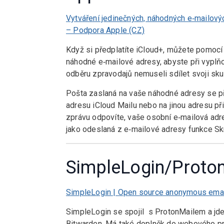
Vytváření jedinečných, náhodných e‑mailový
– Podpora Apple (CZ)
Když si předplatíte iCloud+, můžete pomocí 
náhodné e‑mailové adresy, abyste při vyplň
odběru zpravodajů nemuseli sdílet svoji sk
Pošta zaslaná na vaše náhodné adresy se př
adresu iCloud Mailu nebo na jinou adresu p
zprávu odpovíte, vaše osobní e‑mailová ad
jako odeslaná z e‑mailové adresy funkce Sk
SimpleLogin
/
Proto
SimpleLogin | Open source anonymous emai
SimpleLogin se spojil s ProtonMailem a jde 
Bitwarden. Má také doplněk do webového pro