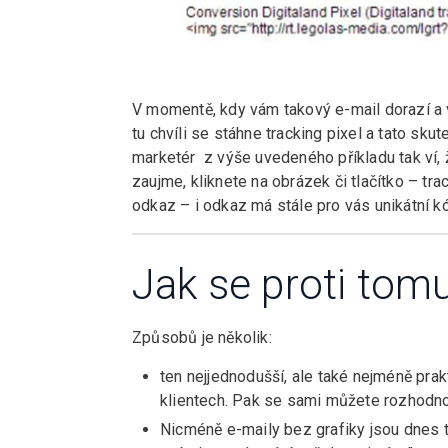
V momentě, kdy vám takový e-mail dorazí a vy
tu chvíli se stáhne tracking pixel a tato s
marketér z výše uvedeného příkladu tak ví, ž
zaujme, kliknete na obrázek či tlačítko – tra
odkaz – i odkaz má stále pro vás unikátní kó
Jak se proti tomu
Způsobů je několik:
ten nejjednodušší, ale také nejméně prak
klientech. Pak se sami můžete rozhodnout
Nicméně e-maily bez grafiky jsou dnes té