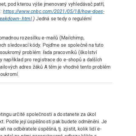
bet, pod kterou výše jmenovaný vyhledávač patří,
j:
https://www.cnbc.com/2021/05/18/how-does-
reakdown-.html
)
Jedná se tedy o regulérní
romadnou rozesílku e-mailů (Mailchimp,
lech sledovací kódy. Pojďme se společně na tuto
e soukromý problém: řada pracovníků (školství
y například pro registrace do e-shopů a dalších
mailových adres žáků A těm je vhodné tento problém
soukromí.
etingu určité společnosti a dostanete za úkol
t. Podle její úspěšnosti pak budete odměněni. Je
 na odběratele úspěšná, tj. zjistit, kolik lidí e-