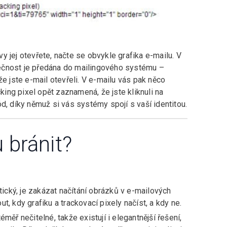
 jej otevřete, načte se obvykle grafika e-mailu. V
kutečnost je předána do mailingového systému –
e jste e-mail otevřeli. V e-mailu vás pak něco
cking pixel opět zaznamená, že jste kliknuli na
d, díky němuž si vás systémy spojí s vaší identitou.
 bránit?
tický, je zakázat načítání obrázků v e-mailových
, kdy grafiku a trackovací pixely načíst, a kdy ne.
měř nečitelné, takže existují i elegantnější řešení,