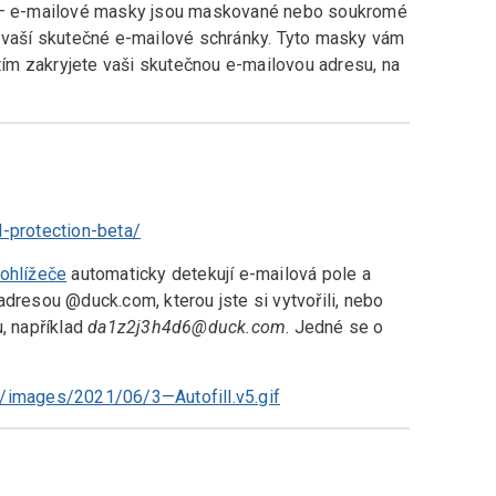
e – e-mailové masky jsou maskované nebo soukromé
o vaší skutečné e-mailové schránky. Tyto masky vám
 tím zakryjete vaši skutečnou e-mailovou adresu, na
l-protection-beta/
rohlížeče
automaticky detekují e-mailová pole a
adresou @duck.com, kterou jste si vytvořili, nebo
, například
da1z2j3h4d6@duck.com
. Jedné se o
t/images/2021/06/3—Autofill.v5.gif