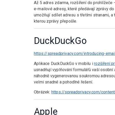
Až 5 adres zdarma, rozšíření do prohlížeč
e-mailové adresy, které předávají zprávy d
umožňují sdílet adresu s třetími stranami, a
kterou zprávy přepošle.
DuckDuckGo
https://spreadprivacy.com/introducing-emai
Aplikace DuckDuckGo v mobilu i
rozšíření p
usnadňují vyplňování formulářů vaší osobní 
náhodně vygenerovanou soukromou adresou
velmi snadné a pohodlné řešení.
Obrázek:
https://spreadprivacy.com/conten
Apple