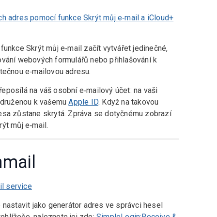
ch adres pomocí funkce Skrýt můj e‑mail a iCloud+
funkce Skrýt můj e‑mail začít vytvářet jedinečné,
ování webových formulářů nebo přihlašování k
utečnou e‑mailovou adresu.
eposílá na váš osobní e‑mailový účet: na vaši
řidruženou k vašemu
Apple ID
. Když na takovou
resa zůstane skrytá. Zpráva se dotyčnému zobrazí
rýt můj e‑mail.
nmail
l service
nastavit jako generátor adres ve správci hesel
hlížeče, naleznete jej zde:
SimpleLogin:Receive &