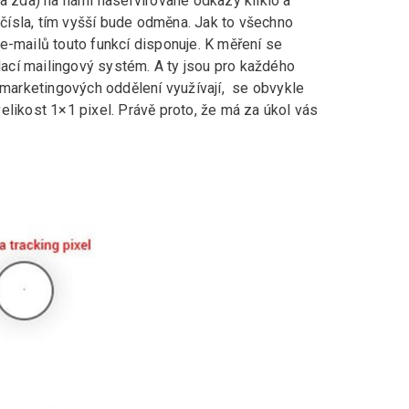
 (a zda) na námi naservírované odkazy kliklo a
í čísla, tím vyšší bude odměna. Jak to všechno
e-mailů touto funkcí disponuje. K měření se
lací mailingový systém. A ty jsou pro každého
 marketingových oddělení využívají, se obvykle
elikost 1×1 pixel. Právě proto, že má za úkol vás