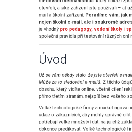
sledovací mechanismus
, který dokáží zjist
otevřeli, a jaké zařízení jste používali – ať
mail a školní zařízení.
Poradíme vám, jak m
nejen školní e-mail, ale i soukromé adre
je vhodný
pro pedagogy, vedení školy i sp
společná pravidla při testování různých onlin
Úvod
Už se vám někdy stalo, že jste otevřeli e-mai
Může za to sledování e-mailů.
Z těchto údajů
obsahu, který vidíte online, včetně cílení re
přímo třetím stranám, nejspíš bez vašeho s
Velké technologické firmy a marketingová od
údaje o zákaznících, aby mohly správně cílit
potřebují velké množství dat, na jejichž z
dokonce predikovat. Velké technologické fir