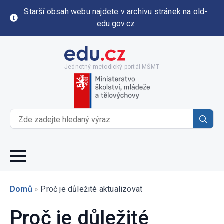
Starší obsah webu najdete v archivu stránek na old-
edu.gov.cz
Jednotný metodický portál MŠMT
Se
for
Domů
»
Proč je důležité aktualizovat
Proč je důležité