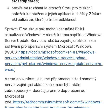
store:updates
;
otevře se rozhraní Microsoft Storu pro získání
položek ke stažení a jejich aplikací s tlačítky
Získat
aktualizace
, které je třeba odkliknout.
Správci IT ve škole pak mohou centrálně řídit i
aktualizace Windows – slouží k tomu například Windows
Server Update Services, služba zajišťující aktualizaci
softwaru pro operační systém Microsoft Windows
(WSUS,
https://docs.microsoft.com/en-us/windows-
server/administration/windows-server-update-
services/get-started/windows-server-update-services-
wsus
).
V této souvislosti je nutné připomenout, že i samotný
server zajišťující aktualizace musí být stále
zabezpečený – dodržujte přímo doporučení od
Microsoftu
zde:
https://techcommunity.microsoft.com/t5/windows-
it-pro-blog/security-best-practices-for-windows-