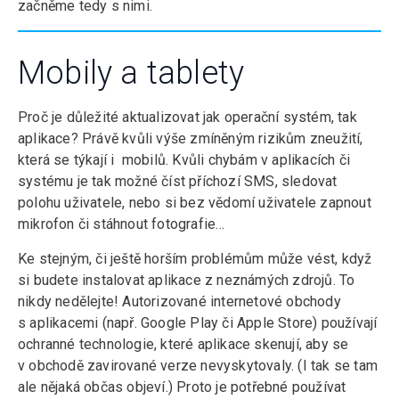
začněme tedy s nimi.
Mobily a tablety
Proč je důležité aktualizovat jak operační systém, tak
aplikace? Právě kvůli výše zmíněným rizikům zneužití,
která se týkají i mobilů. Kvůli chybám v aplikacích či
systému je tak možné číst příchozí SMS, sledovat
polohu uživatele, nebo si bez vědomí uživatele zapnout
mikrofon či stáhnout fotografie…
Ke stejným, či ještě horším problémům může vést, když
si budete instalovat aplikace z neznámých zdrojů. To
nikdy nedělejte! Autorizované internetové obchody
s aplikacemi (např. Google Play či Apple Store) používají
ochranné technologie, které aplikace skenují, aby se
v obchodě zavirované verze nevyskytovaly. (I tak se tam
ale nějaká občas objeví.) Proto je potřebné používat