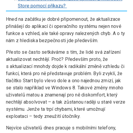
Store pomocí příkazu?
Hned na začátku je dobré připomenout, že aktualizace
přinášejí do aplikací či operačního systému nejen nové
funkce a vzhled, ale také opravy nalezených chyb. A o ty
nám z hlediska bezpečnosti jde především.
Přesto se často setkáváme s tím, že lidé svá zařízení
aktualizovat nechtějí. Proč? Především proto, že
s aktualizací mnohdy dojde k radikální změně vzhledu či
funkcí, která pro ně představuje problém. Byli zvyklí, že
tlačítko Start bylo vlevo dole a ono najednou zmizí, jak
se stalo například ve Windows 8. Takové změny mnoho
uživatelů matou a znamenají pro ně diskomfort, který
nechtějí absolvovat – a tak zůstanou raději u staré verze
systému. Jenže ta trpí chybami, které umožnují
exploataci – tedy zneužití útočníky.
Nejvíce uživatelů dnes pracuje s mobilními telefony,