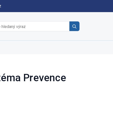
z
Search
for:
 téma Prevence