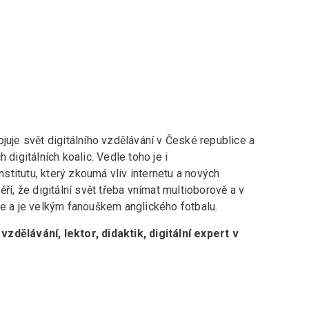
juje svět digitálního vzdělávání v České republice a
 digitálních koalic. Vedle toho je i
titutu, který zkoumá vliv internetu a nových
ří, že digitální svět třeba vnímat multioborově a v
je a je velkým fanouškem anglického fotbalu.
zdělávání, lektor, didaktik, digitální expert v