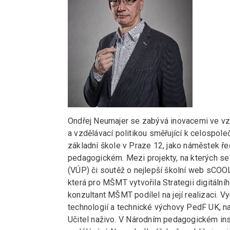
Ondřej Neumajer se zabývá inovacemi ve vzd
a vzdělávací politikou směřující k celospol
základní škole v Praze 12, jako náměstek ř
pedagogickém. Mezi projekty, na kterých se 
(VÚP) či soutěž o nejlepší školní web sCOO
která pro MŠMT vytvořila Strategii digitální
konzultant MŠMT podílel na její realizaci. V
technologií a technické výchovy PedF UK, n
Učitel naživo. V Národním pedagogickém inst