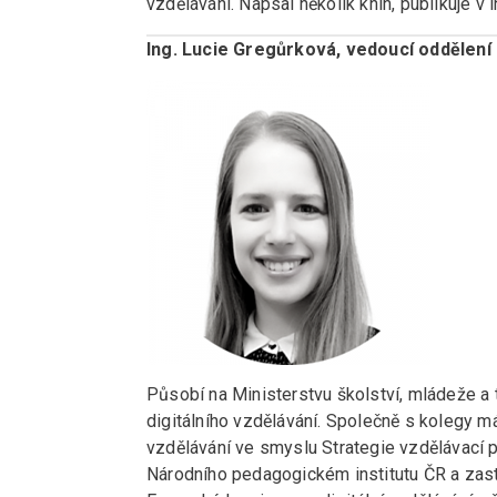
vzdělávání. Napsal několik knih, publikuje v 
Ing. Lucie Gregůrková, vedoucí oddělení
Působí na Ministerstvu školství, mládeže a
digitálního vzdělávání. Společně s kolegy má
vzdělávání ve smyslu Strategie vzdělávací po
Národního pedagogickém institutu ČR a zast