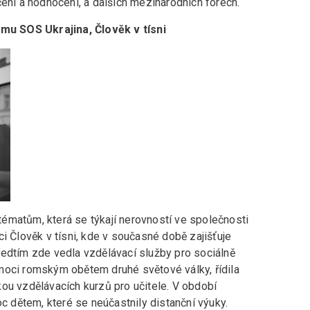
čení a hodnocení, a dalších mezinárodních fórech.
u SOS Ukrajina, Člověk v tísni
ématům, která se týkají nerovností ve společnosti
i Člověk v tísni, kde v současné době zajišťuje
edtím zde vedla vzdělávací služby pro sociálně
moci romským obětem druhé světové války, řídila
ou vzdělávacích kurzů pro učitele. V období
dětem, které se neúčastnily distanční výuky.