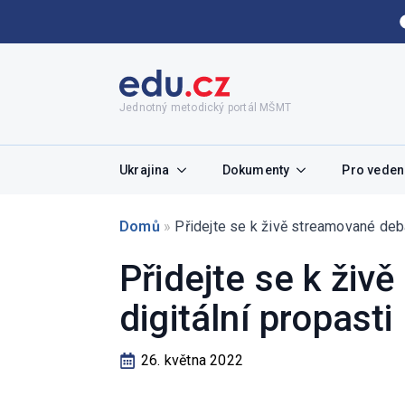
Jednotný metodický portál MŠMT
Ukrajina
Dokumenty
Pro vedení
Domů
»
Přidejte se k živě streamované deb
Přidejte se k ži
digitální propasti
26. května 2022