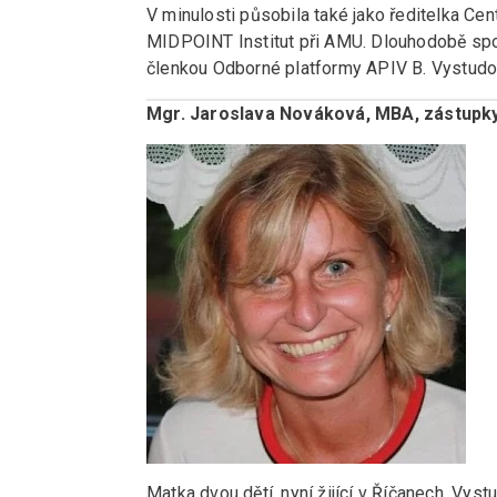
V minulosti působila také jako ředitelka Cent
MIDPOINT Institut při AMU. Dlouhodobě spo
členkou Odborné platformy APIV B. Vystudova
Mgr. Jaroslava Nováková, MBA, zástupky
Matka dvou dětí, nyní žijící v Říčanech. Vys