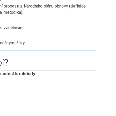
ní propasti z Národního plánu obnovy (definice
a, metodika).
e vzdělávání.
odněnými žáky.
í?
 moderátor debaty