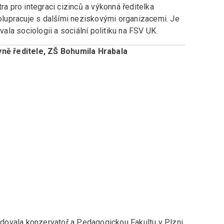
ra pro integraci cizinců a výkonná ředitelka
lupracuje s dalšími neziskovými organizacemi. Je
la sociologii a sociální politiku na FSV UK.
ně ředitele, ZŠ Bohumila Hrabala
tudovala konzervatoř a Pedagogickou Fakultu v Plzni.