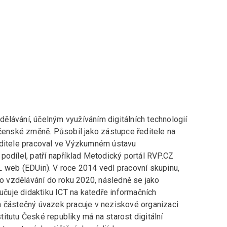
ělávání, účelným využíváním digitálních technologií
ečenské změně. Působil jako zástupce ředitele na
editele pracoval ve Výzkumném ústavu
podílel, patří například Metodický portál RVP.CZ
L web (EDUin). V roce 2014 vedl pracovní skupinu,
ho vzdělávání do roku 2020, následně se jako
yučuje didaktiku ICT na katedře informačních
a částečný úvazek pracuje v neziskové organizaci
itutu České republiky má na starost digitální