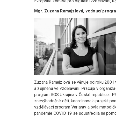
Evropské komise pro digitální vzdělávání, u
Mgr. Zuzana Ramajzlová, vedoucí program
Zuzana Ramajzlová se věnuje od roku 2001 t
a zejména ve vzdělávání. Pracuje v organizac
program SOS Ukrajina v České republice. Př
znevýhodněné děti, koordinovala projekt po
vzdělávací program Varianty a byla metodičk
pandemie COVID 19 se soustředila na pomoc 