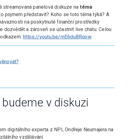
ě streamovaná panelová diskuze na
téma
mto pojmem představit? Koho se toto téma týká? A
v návaznosti na poskytnuté finanční prostředky
 dozvědět a zároveň se účastnit live chatu. Celou
o odkazem:
https://youtu.be/rnE6duBRqow
.
věnovat?
budeme v diskuzi
m digitálního experta z NPI, Ondřeje Neumajera na
gitálního vzdělávání.