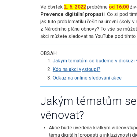
Ve čtvrtek
2. 6. 2022
proběhne
od 16:00
živ
Prevence digitální propasti
. Co si pod tí
jak tuto problematiku řešit na úrovni školy 
z Národního plánu obnovy? To vše se můžete
akci můžete sledovat na YouTube pod tímt
OBSAH:
Jakým tématům se budeme v diskuzi 
Kdo na akci vystoupí?
Odkaz na online sledování akce
Jakým tématům se 
věnovat?
Akce bude uvedena krátkým videovstupe
téma digitální propasti a inkluzivnosti di