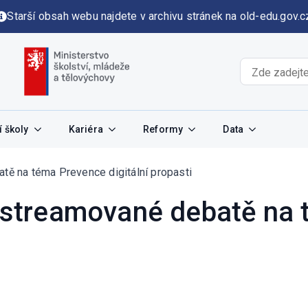
Starší obsah webu najdete v archivu stránek na old-edu.gov.c
 školy
Kariéra
Reformy
Data
atě na téma Prevence digitální propasti
vě streamované debatě na