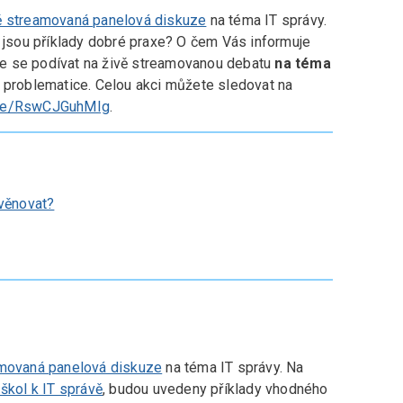
ě streamovaná panelová diskuze
na téma IT správy.
é jsou příklady dobré praxe? O čem Vás informuje
te se podívat na živě streamovanou debatu
na téma
o problematice. Celou akci můžete sledovat na
u.be/RswCJGuhMIg
.
věnovat?
amovaná panelová diskuze
na téma IT správy. Na
 škol k IT správě
, budou uvedeny příklady vhodného