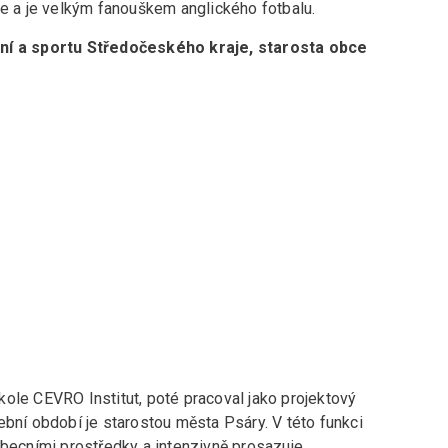
je a je velkým fanouškem anglického fotbalu.
ání a sportu Středočeského kraje, starosta obce
ole CEVRO Institut, poté pracoval jako projektový
ební období je starostou města Psáry. V této funkci
obecními prostředky a intenzivně prosazuje