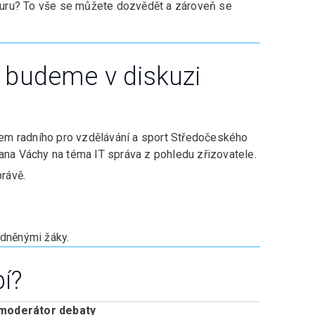
T guru? To vše se můžete dozvědět a zároveň se
budeme v diskuzi
m radního pro vzdělávání a sport Středočeského
ana Váchy na téma IT správa z pohledu zřizovatele.
právě.
odněnými žáky.
í?
 moderátor debaty