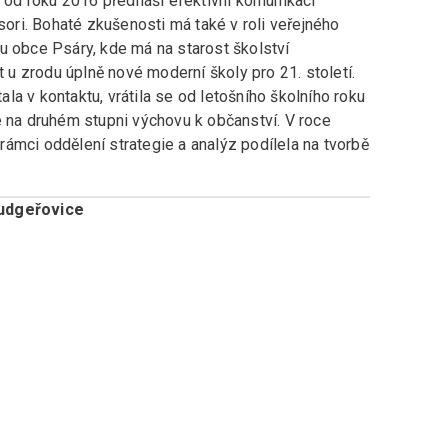
a od roku 2016 přednáší efektivní komunikaci
ri. Bohaté zkušenosti má také v roli veřejného
u obce Psáry, kde má na starost školství
t u zrodu úplně nové moderní školy pro 21. století.
a v kontaktu, vrátila se od letošního školního roku
e na druhém stupni výchovu k občanství. V roce
ámci oddělení strategie a analýz podílela na tvorbě
Ludgeřovice