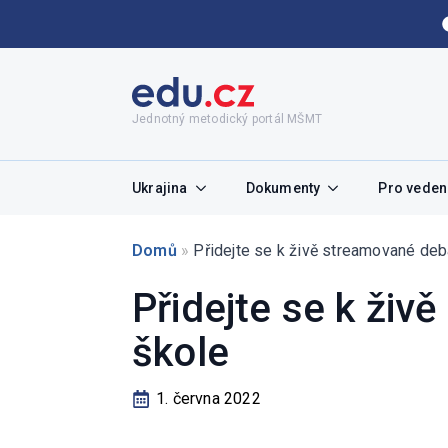
Jednotný metodický portál MŠMT
Ukrajina
Dokumenty
Pro vedení
Domů
»
Přidejte se k živě streamované deb
Přidejte se k živ
škole
1. června 2022