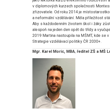
jako lektorka kurzů efektivního rodičovství 
v diplomových kurzech společnosti Montesso
zřizovatele. Od roku 2014 je místostarostko
a neformální vzdělávání. Měla příležitost stá
Aby s každodenním životem škol i žáky zůstal
alespoň na jeden den opět do třídy a vyučuj
2019 Martina nastoupila na MŠMT, kde se v r
Strategie vzdělávací politiky ČR 2030+.
Mgr. Karel Moric, MBA
,
ředitel ZŠ a MŠ 