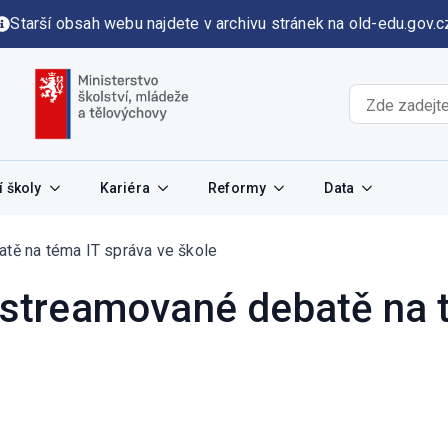
Starší obsah webu najdete v archivu stránek na old-edu.gov.c
 školy
Kariéra
Reformy
Data
atě na téma IT správa ve škole
ě streamované debatě na 