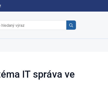
z
Search
for:
téma IT správa ve