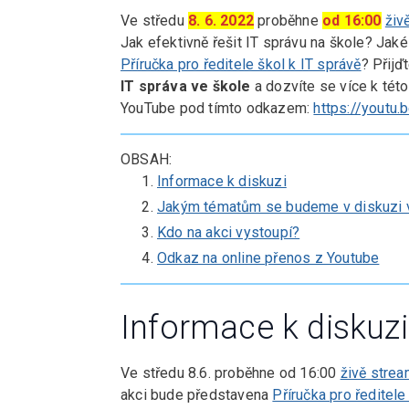
Ve středu
8. 6. 2022
proběhne
od 16:00
živ
Jak efektivně řešit IT správu na škole? Jak
Příručka pro ředitele škol k IT správě
? Přijď
IT správa ve škole
a dozvíte se více k tét
YouTube pod tímto odkazem:
https://yout
OBSAH:
Informace k diskuzi
Jakým tématům se budeme v diskuzi 
Kdo na akci vystoupí?
Odkaz na online přenos z Youtube
Informace k diskuzi
Ve středu 8.6. proběhne od 16:00
živě stre
akci bude představena
Příručka pro ředitele