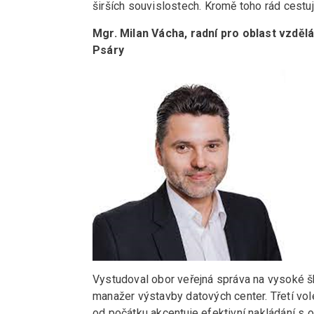
širších souvislostech. Kromě toho rád cestu
Mgr. Milan Vácha, radní pro oblast vzděl
Psáry
Vystudoval obor veřejná správa na vysoké šk
manažer výstavby datových center. Třetí vol
od počátku akcentuje efektivní nakládání s 