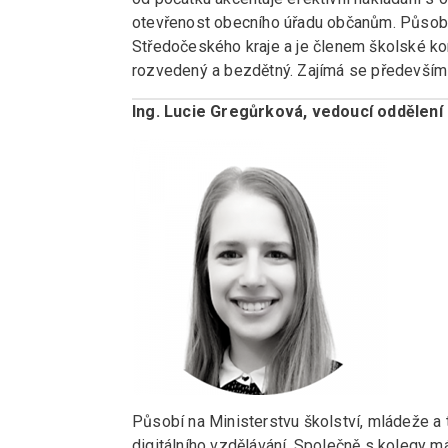
otevřenost obecního úřadu občanům. Působi
Středočeského kraje a je členem školské ko
rozvedený a bezdětný. Zajímá se především o 
Ing. Lucie Gregůrková, vedoucí oddělení
Působí na Ministerstvu školství, mládeže a
digitálního vzdělávání. Společně s kolegy má