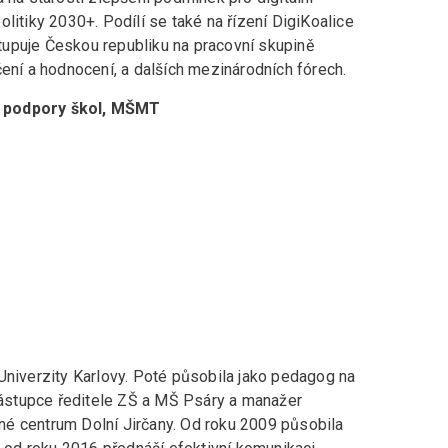
litiky 2030+. Podílí se také na řízení DigiKoalice
upuje Českou republiku na pracovní skupině
čení a hodnocení, a dalších mezinárodních fórech.
í podpory škol, MŠMT
Univerzity Karlovy. Poté působila jako pedagog na
 zástupce ředitele ZŠ a MŠ Psáry a manažer
é centrum Dolní Jirčany. Od roku 2009 působila