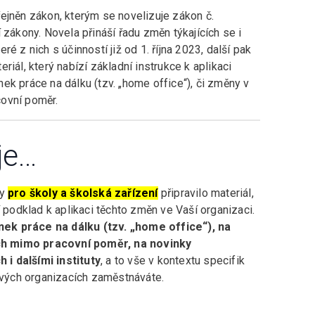
ejněn zákon, kterým se novelizuje zákon č.
 zákony. Novela přináší řadu změn týkajících se i
é z nich s účinností již od 1. října 2023, další pak
iál, který nabízí základní instrukce k aplikaci
ek práce na dálku (tzv. „home office“), či změny v
ovní poměr.
je…
vy
pro školy a školská zařízení
připravilo materiál,
odklad k aplikaci těchto změn ve Vaší organizaci.
ek práce na dálku (tzv. „home office“), na
ch mimo pracovní poměr, na novinky
i dalšími instituty
, a to vše v kontextu specifik
 svých organizacích zaměstnáváte.