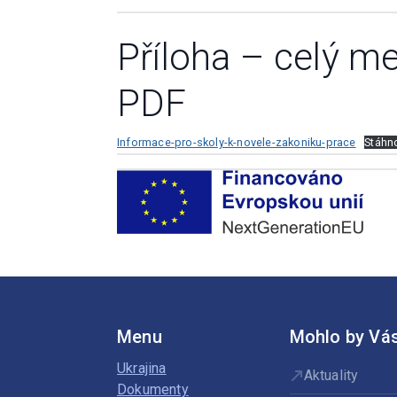
Příloha – celý me
PDF
Informace-pro-skoly-k-novele-zakoniku-prace
Stáhn
Menu
Mohlo by Vás
Ukrajina
Aktuality
Dokumenty