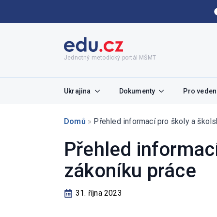
Jednotný metodický portál MŠMT
Ukrajina
Dokumenty
Pro vedení
Domů
»
Přehled informací pro školy a škols
Přehled informací
zákoníku práce
31. října 2023