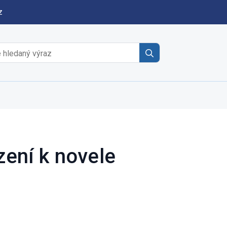
z
Search
for:
zení k novele