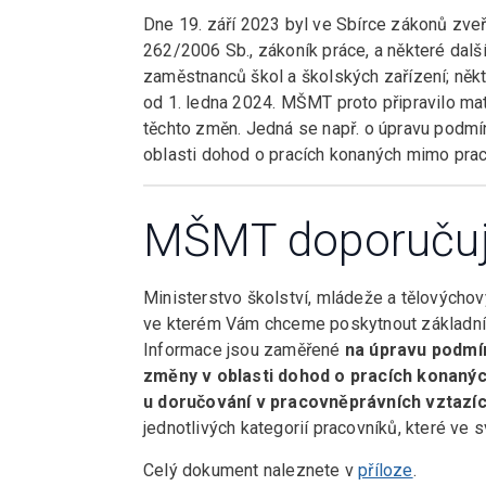
Dne 19. září 2023 byl ve Sbírce zákonů zveř
262/2006 Sb., zákoník práce, a některé další
zaměstnanců škol a školských zařízení; někter
od 1. ledna 2024. MŠMT proto připravilo mater
těchto změn. Jedná se např. o úpravu podmín
oblasti dohod o pracích konaných mimo prac
MŠMT doporuču
Ministerstvo školství, mládeže a tělovýcho
ve kterém Vám chceme poskytnout základní p
Informace jsou zaměřené
na úpravu podmín
změny v oblasti dohod o pracích konaný
u doručování v pracovněprávních vztazích 
jednotlivých kategorií pracovníků, které ve
Celý dokument naleznete v
příloze
.