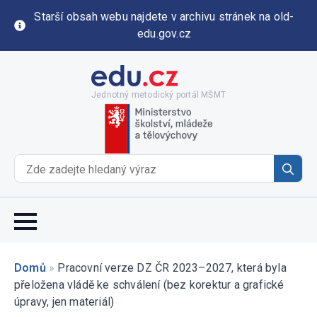
Starší obsah webu najdete v archivu stránek na old-
edu.gov.cz
Jednotný metodický portál MŠMT
Se
for
Domů
»
Pracovní verze DZ ČR 2023–2027, která byla
přeložena vládě ke schválení (bez korektur a grafické
úpravy, jen materiál)