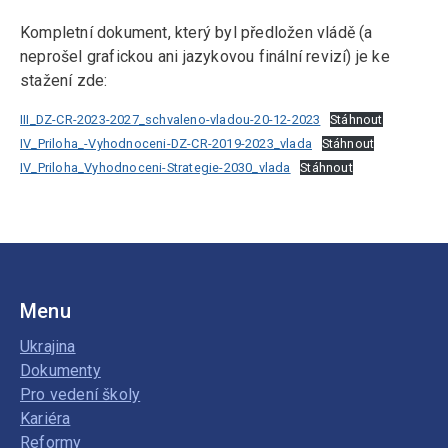
Kompletní dokument, který byl předložen vládě (a
neprošel grafickou ani jazykovou finální revizí) je ke
stažení zde:
III_DZ-CR-2023-2027_schvaleno-vladou-20-12-2023
Stáhnout
IV_Priloha_-Vyhodnoceni-DZ-CR-2019-2023_vlada
Stáhnout
IV_Priloha_Vyhodnoceni-Strategie-2030_vlada
Stáhnout
Menu
Ukrajina
Dokumenty
Pro vedení školy
Kariéra
Reformy