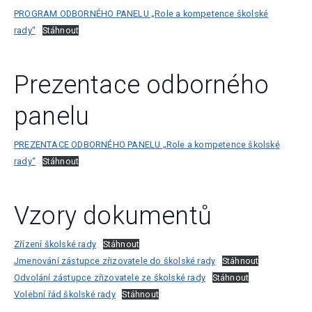
PROGRAM ODBORNÉHO PANELU „Role a kompetence školské
rady“
Stáhnout
Prezentace odborného
panelu
PREZENTACE ODBORNÉHO PANELU „Role a kompetence školské
rady“
Stáhnout
Vzory dokumentů
Zřízení školské rady
Stáhnout
Jmenování zástupce zřizovatele do školské rady
Stáhnout
Odvolání zástupce zřizovatele ze školské rady
Stáhnout
Volební řád školské rady
Stáhnout