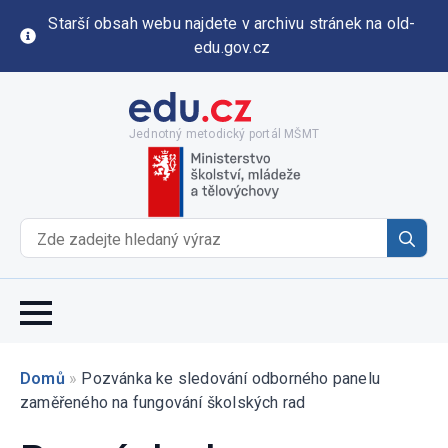
Starší obsah webu najdete v archivu stránek na old-
edu.gov.cz
Jednotný metodický portál MŠMT
Se
for
Domů
»
Pozvánka ke sledování odborného panelu
zaměřeného na fungování školských rad