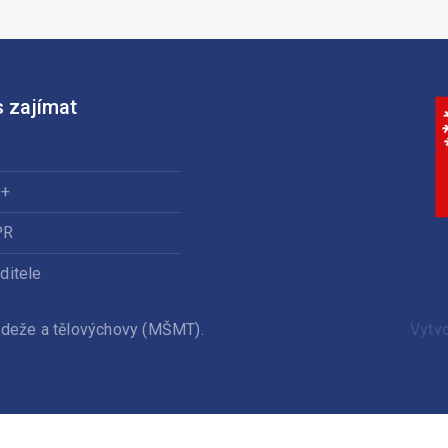
 zajímat
0+
PR
ditele
ládeže a tělovýchovy (MŠMT).
Vytv