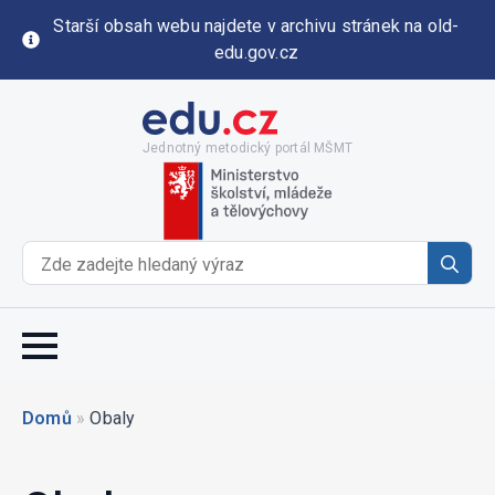
Starší obsah webu najdete v archivu stránek na old-
edu.gov.cz
Jednotný metodický portál MŠMT
Se
for
Domů
»
Obaly