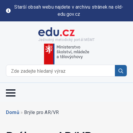
Starší obsah webu najdete v archivu stránek na old-
edu.gov.cz
Jednotný metodický portál MŠMT
Se
for
Domů
»
Brýle pro AR/VR