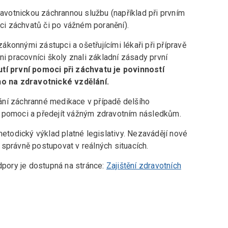
dravotnickou záchrannou službu (například při prvním
aci záchvatů či po vážném poranění).
konnými zástupci a ošetřujícími lékaři při přípravě
ni pracovníci školy znali základní zásady první
tí první pomoci při záchvatu je povinností
o na zdravotnické vzdělání.
ání záchranné medikace v případě delšího
ě pomoci a předejít vážným zdravotním následkům.
metodický výklad platné legislativy. Nezavádějí nové
správně postupovat v reálných situacích.
odpory je dostupná na stránce:
Zajištění zdravotních