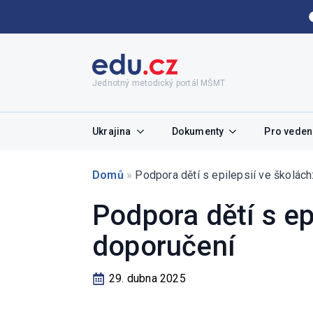
Jednotný metodický portál MŠMT
Ukrajina
Dokumenty
Pro vedení
Domů
»
Podpora dětí s epilepsií ve školác
Podpora dětí s ep
doporučení
29. dubna 2025