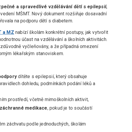
zpečné a spravedlivé vzdělávání dětí s epilepsií
,
a vedení MŠMT. Nový dokument rozšiřuje dosavadní
ovala na podporu dětí s diabetem.
T a MZ
nabízí školám konkrétní postupy, jak vytvořit
odnotnou účast na vzdělávání a školních aktivitách.
 bezdůvodně vyčleňovány, a že případná omezení
borným lékařským stanoviskem.
 podpory
dítěte s epilepsií, který obsahuje
pravidlech dohledu, podmínkách podání léků a
ím prostředí, včetně mimoškolních aktivit,
 záchranné medikace
, pokud je to součástí
kém záchvatu podle jednoduchých, školám