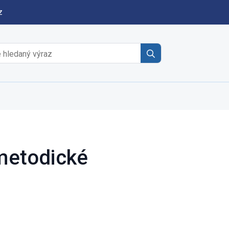
z
Search
for:
 metodické