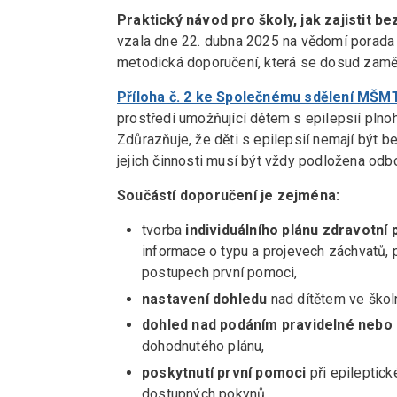
Praktický návod pro školy, jak zajistit be
vzala dne 22. dubna 2025 na vědomí porad
metodická doporučení, která se dosud zaměř
Příloha č. 2 ke Společnému sdělení MŠM
prostředí umožňující dětem s epilepsií plnoh
Zdůrazňuje, že děti s epilepsií nemají být
jejich činnosti musí být vždy podložena od
Součástí doporučení je zejména:
tvorba
individuálního plánu zdravotní
informace o typu a projevech záchvatů, 
postupech první pomoci,
nastavení dohledu
nad dítětem ve školn
dohled nad podáním pravidelné nebo
dohodnutého plánu,
poskytnutí první pomoci
při epileptic
dostupných pokynů,