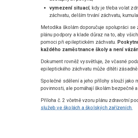
vymezení situací
, kdy je třeba volat z
záchvatu, delším trvání záchvatu, kumul
Metodika školám doporučuje spolupráci se zá
plánu podpory a klade důraz na to, aby všich
pomoci při epileptickém záchvatu.
Poskytnu
každého zaměstnance školy a není vázán
Dokument rovněž vysvětluje, že včasné pod
epileptického záchvatu může dítěti zásadn
Společné sdělení a jeho přílohy slouží jako 
povinnosti, ale pomáhají školám bezpečně a 
Příloha č. 2 včetně vzoru plánu zdravotní p
služeb ve školách a školských zařízeních.