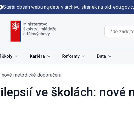
Starší obsah webu najdete v archivu stránek na old-edu.gov.c
 školy
Kariéra
Reformy
Data
h: nové metodické doporučení
ilepsií ve školách: nové