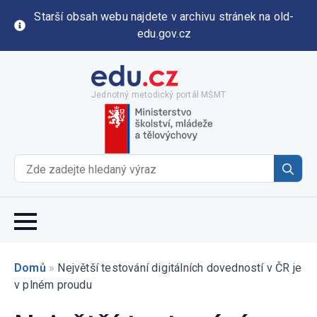
Starší obsah webu najdete v archivu stránek na old-
edu.gov.cz
Jednotný metodický portál MŠMT
Se
for
Domů
»
Největší testování digitálních dovedností v ČR je
v plném proudu