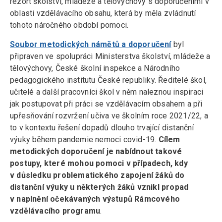
rezort školství, mládeže a tělovýchovy s doporučeními v
oblasti vzdělávacího obsahu, která by měla zvládnutí
tohoto náročného období pomoci.
Soubor metodických námětů a doporučení
byl
připraven ve spolupráci Ministerstva školství, mládeže a
tělovýchovy, České školní inspekce a Národního
pedagogického institutu České republiky. Ředitelé škol,
učitelé a další pracovníci škol v něm naleznou inspiraci
jak postupovat při práci se vzdělávacím obsahem a při
upřesňování rozvržení učiva ve školním roce 2021/22, a
to v kontextu řešení dopadů dlouho trvající distanční
výuky během pandemie nemoci covid-19.
Cílem
metodických doporučení je nabídnout takové
postupy, které mohou pomoci v případech, kdy
v důsledku problematického zapojení žáků do
distanční výuky u některých žáků vznikl propad
v naplnění očekávaných výstupů Rámcového
vzdělávacího programu
.