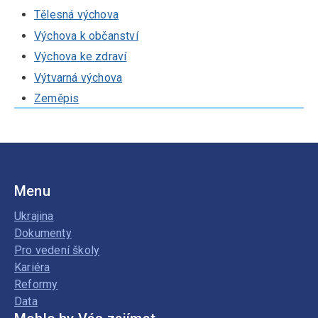
Tělesná výchova
Výchova k občanství
Výchova ke zdraví
Výtvarná výchova
Zeměpis
Menu
Ukrajina
Dokumenty
Pro vedení školy
Kariéra
Reformy
Data