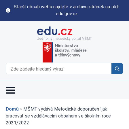
Starší obsah webu najdete v archivu stránek na old-
edu.gov.cz
Jednotný metodický portál MŠMT
Se
for
Domů
»
MŠMT vydává Metodické doporučení jak
pracovat se vzdělávacím obsahem ve školním roce
2021/2022