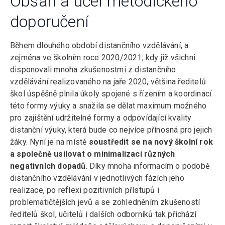
Obsah a účel metodického
doporučení
Během dlouhého období distančního vzdělávání, a
zejména ve školním roce 2020/2021, kdy již všichni
disponovali mnoha zkušenostmi z distančního
vzdělávání realizovaného na jaře 2020, většina ředitelů
škol úspěšně plnila úkoly spojené s řízením a koordinací
této formy výuky a snažila se dělat maximum možného
pro zajištění udržitelné formy a odpovídající kvality
distanční výuky, která bude co nejvíce přínosná pro jejich
žáky. Nyní je na místě
soustředit se na nový školní rok
a společně usilovat o minimalizaci různých
negativních dopadů
. Díky mnoha informacím o podobě
distančního vzdělávání v jednotlivých fázích jeho
realizace, po reflexi pozitivních přístupů i
problematičtějších jevů a se zohledněním zkušeností
ředitelů škol, učitelů i dalších odborníků tak přichází