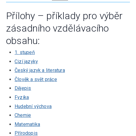
Přílohy – příklady pro výběr
zásadního vzdělávacího
obsahu:
1. stupeň
Cizí jazyky
Český jazyk a literatura
Člověk a svět práce
Dějepis
Fyzika
Hudební výchova
Chemie
Matematika
Přírodopis