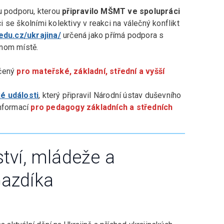
u podporu, kterou
připravilo MŠMT ve spolupráci
ci se školními kolektivy v reakci na válečný konflikt
edu.cz/ukrajina/
určená jako přímá podpora s
dnom místě.
rčený
pro mateřské, základní, střední a vyšší
é události
, který připravil Národní ústav duševního
informací
pro pedagogy základních a středních
ství, mládeže a
Gazdíka