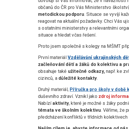
dovoluji si Vás informovat, že v návaznosti n
občanů do ČR pro Vás Ministerstvo školství
metodickou podporu
. Situace se vyvíjí k
reagovat na aktuální požadavky. Chci Vás uji
s ostatními ministerstvy a relevantními or
situace a hledat včas řešení.
Proto jsem společně s kolegy na MŠMT přip
První materiál
Vzdělávání ukrajinských dě
začleňování dětí a žáků do kolektivu a pr
obsahuje také
užitečné odkazy,
např. ke zv
cizinců, a
důležité kontakty
.
Druhý materiál,
Příručka pro školy v době 
duševního zdraví. Vznikl jako
zdroj informa
Nabízí
aktivity
, které je možné s žáky podn
témata ve školním kolektivu
. Věříme, že 
předcházení konfliktů v třídních kolektivech 
Naším cílem je, abyste informace od nás