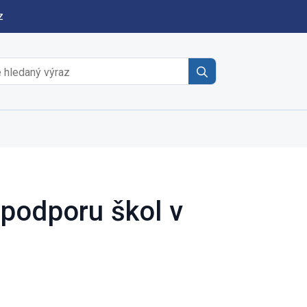
z
Search
for:
podporu škol v