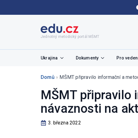
Jednotný metodický portál MŠMT
Ukrajina
Dokumenty
Pro vedení
Domů
»
MŠMT připravilo informační a metod
MŠMT připravilo 
návaznosti na akt
3. března 2022