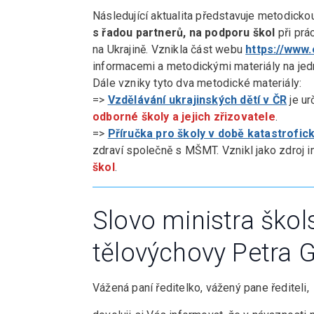
Následující aktualita představuje metodicko
s řadou partnerů, na podporu škol
při prá
na Ukrajině. Vznikla část webu
https://www.
informacemi a metodickými materiály na je
Dále vzniky tyto dva metodické materiály:
=>
Vzdělávání ukrajinských dětí v ČR
je u
odborné školy a jejich zřizovatele
.
=>
Příručka pro školy v době katastrofick
zdraví společně s MŠMT. Vznikl jako zdroj 
škol
.
Slovo ministra škol
tělovýchovy Petra 
Vážená paní ředitelko, vážený pane řediteli,