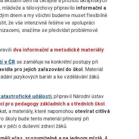
a aktuální dění na Ukrajině a příchod ukrajinských
, mládeže a tělovýchovy připravilo
informační a
aždým dnem a my všichni budeme muset flexibilně
stit, že vše intenzivně řešíme ve spolupráci
ganizacemi, snažíme se předvídat problémové
ravili
dva informační a metodické materiály
:
tí v ČR
se zaměřuje na konkrétní postupy při
avidla pro jejich zařazování do škol
. Materiál
ládání jazykových bariér a ke vzdělávání žáků
katastrofické události
, připravil Národní ústav
cí pro pedagogy základních a středních škol
.
ikat, a materiály, které napomohou
otevírat citlivá
pro školy bude tento materiál přínosný při
a v péči o duševní zdraví žáků.
 měli včas, srozumitelné a na jednom místě
. A