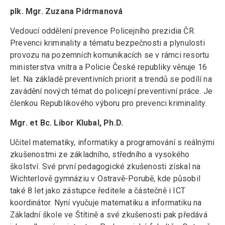
plk. Mgr. Zuzana Pidrmanová
Vedoucí oddělení prevence Policejního prezidia ČR.
Prevenci kriminality a tématu bezpečnosti a plynulosti
provozu na pozemních komunikacích se v rámci resortu
ministerstva vnitra a Policie České republiky věnuje 16
let. Na základě preventivních priorit a trendů se podílí na
zavádění nových témat do policejní preventivní práce. Je
členkou Republikového výboru pro prevenci kriminality.
Mgr. et Bc. Libor Klubal, Ph.D.
Učitel matematiky, informatiky a programování s reálnými
zkušenostmi ze základního, středního a vysokého
školství. Své první pedagogické zkušenosti získal na
Wichterlově gymnáziu v Ostravě-Porubě, kde působil
také 8 let jako zástupce ředitele a částečně i ICT
koordinátor. Nyní vyučuje matematiku a informatiku na
Základní škole ve Štítině a své zkušenosti pak předává