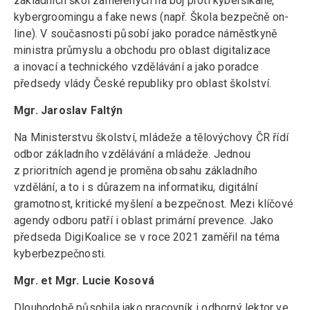
základních škol zaměřených na boj proti kyberšikaně,
kybergroomingu a fake news (např. Škola bezpečně on-
line). V současnosti působí jako poradce náměstkyně
ministra průmyslu a obchodu pro oblast digitalizace
a inovací a technického vzdělávání a jako poradce
předsedy vlády České republiky pro oblast školství.
Mgr. Jaroslav Faltýn
Na Ministerstvu školství, mládeže a tělovýchovy ČR řídí
odbor základního vzdělávání a mládeže. Jednou
z prioritních agend je proměna obsahu základního
vzdělání, a to i s důrazem na informatiku, digitální
gramotnost, kritické myšlení a bezpečnost. Mezi klíčové
agendy odboru patří i oblast primární prevence. Jako
předseda DigiKoalice se v roce 2021 zaměřil na téma
kyberbezpečnosti.
Mgr. et Mgr. Lucie Kosová
Dlouhodobě působila jako pracovník i odborný lektor ve