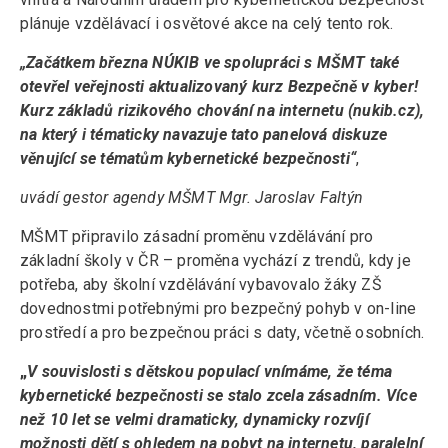
plánuje vzdělávací i osvětové akce na celý tento rok.
„Začátkem března NÚKIB ve spolupráci s MŠMT také
otevřel veřejnosti aktualizovaný kurz Bezpečně v kyber!
Kurz základů rizikového chování na internetu (nukib.cz),
na který i tématicky navazuje tato panelová diskuze
věnující se tématům kybernetické bezpečnosti“
,
uvádí gestor agendy MŠMT Mgr. Jaroslav Faltýn
MŠMT připravilo zásadní proměnu vzdělávání pro
základní školy v ČR – proměna vychází z trendů, kdy je
potřeba, aby školní vzdělávání vybavovalo žáky ZŠ
dovednostmi potřebnými pro bezpečný pohyb v on-line
prostředí a pro bezpečnou práci s daty, včetně osobních.
„
V souvislosti s dětskou populací vnímáme, že téma
kybernetické bezpečnosti se stalo zcela zásadním. Více
než 10 let se velmi dramaticky, dynamicky rozvíjí
možnosti dětí s ohledem na pobyt na internetu, paralelní