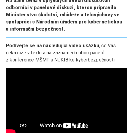
Na dané téma v uplynulých dnech diskutovali
odborníci v panelové diskuzi, kterou připravilo
Ministerstvo školství, mládeže a tělovýchovy ve
spolupráci s Národním úřadem pro kybernetickou
a informační bezpečnost.
Podívejte se na následující video ukázku
, co Vás
čeká níže v textu a na záznamech obou panelů
z konference MŠMT a NÚKIB ke kyberbezpečnosti.