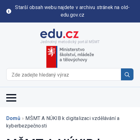
Starší obsah webu najdete v archivu stránek na old-
edu.gov.cz
Jednotný metodický portál MŠMT
Se
for
Domů
»
MŠMT A NÚKIB k digitalizaci vzdělávání a
kyberbezpečnosti