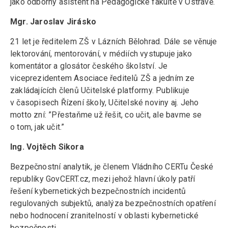
jako odborný asistent na Pedagogické fakultě v Ostravě.
Mgr. Jaroslav Jirásko
21 let je ředitelem ZŠ v Lázních Bělohrad. Dále se věnuje
lektorování, mentorování, v médiích vystupuje jako
komentátor a glosátor českého školství. Je
viceprezidentem Asociace ředitelů ZŠ a jedním ze
zakládajících členů Učitelské platformy. Publikuje
v časopisech Řízení školy, Učitelské noviny aj. Jeho
motto zní: ”Přestaňme už řešit, co učit, ale bavme se
o tom, jak učit.”
Ing. Vojtěch Sikora
Bezpečnostní analytik, je členem Vládního CERTu České
republiky GovCERT.cz, mezi jehož hlavní úkoly patří
řešení kybernetických bezpečnostních incidentů
regulovaných subjektů, analýza bezpečnostních opatření
nebo hodnocení zranitelností v oblasti kybernetické
bezpečnosti.