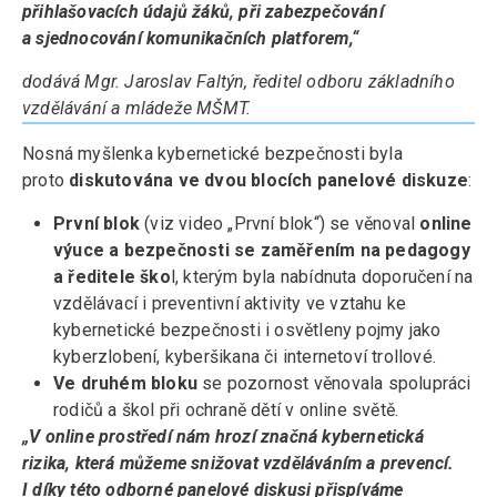
přihlašovacích údajů žáků, při zabezpečování
a sjednocování komunikačních platforem,“
dodává Mgr. Jaroslav Faltýn, ředitel odboru základního
vzdělávání a mládeže MŠMT.
Nosná myšlenka kybernetické bezpečnosti byla
proto
diskutována ve dvou blocích panelové diskuze
:
První blok
(viz video „První blok“) se věnoval
online
výuce a bezpečnosti se zaměřením na pedagogy
a ředitele ško
l, kterým byla nabídnuta doporučení na
vzdělávací i preventivní aktivity ve vztahu ke
kybernetické bezpečnosti i osvětleny pojmy jako
kyberzlobení, kyberšikana či internetoví trollové.
Ve druhém bloku
se pozornost věnovala spolupráci
rodičů a škol při ochraně dětí v online světě.
„V online prostředí nám hrozí značná kybernetická
rizika, která můžeme snižovat vzděláváním a prevencí.
I díky této odborné panelové diskusi přispíváme